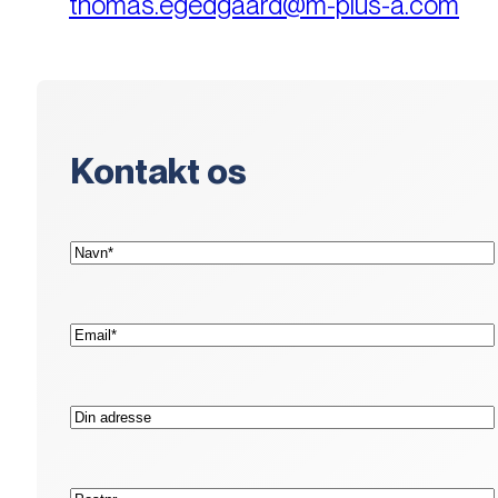
thomas.egedgaard@m-plus-a.com
Kontakt os
(Påkrævet)
Navn*
(Påkrævet)
E-
mail*
Adresse
Postnr.