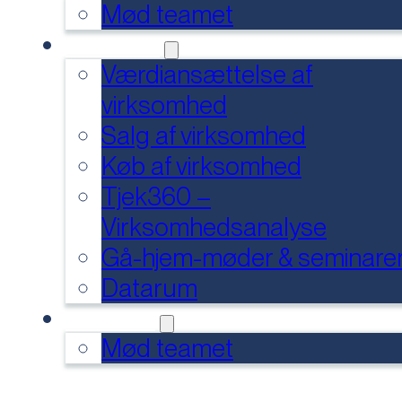
Mød teamet
SERVICES
Værdiansættelse af
virksomhed
Salg af virksomhed
Køb af virksomhed
Tjek360 –
Virksomhedsanalyse
Gå-hjem-møder & seminare
Datarum
KONTAKT
Mød teamet