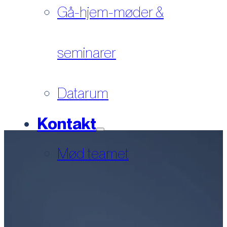
Gå-hjem-møder &
seminarer
Datarum
Kontakt
Mød teamet