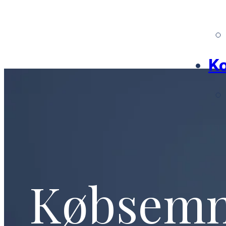
Ko
Købsem