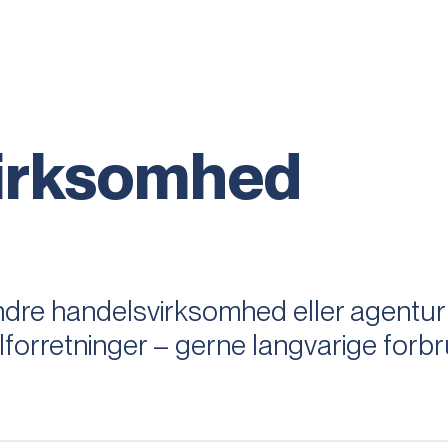
irksomhed
dre handelsvirksomhed eller agentur 
ilforretninger – gerne langvarige forb