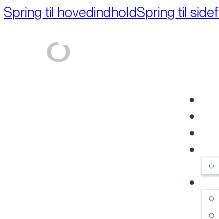
Spring til hovedindhold
Spring til side
Part of M+A Group 
FO
RE
VI
OM
SE