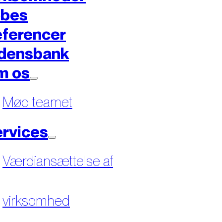
øbes
ferencer
densbank
m os
Mød teamet
rvices
Værdiansættelse af
virksomhed