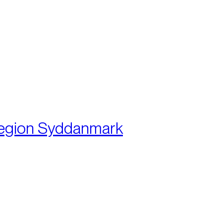
:
egion Syddanmark