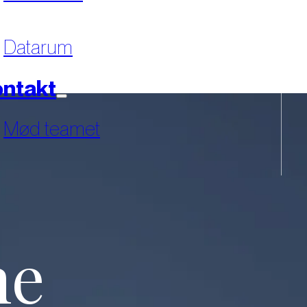
Datarum
ntakt
Mød teamet
ne