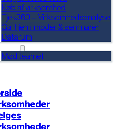
Køb af virksomhed
Tjek360 – Virksomhedsanalyse
Gå-hjem-møder & seminarer
Datarum
NTAKT
Mød teamet
rside
rksomheder
ælges
rksomheder