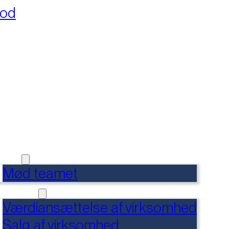
fod
RSIDE
FERENCER
DENSBANK
 OS
Mød teamet
RVICES
Værdiansættelse af virksomhed
Salg af virksomhed