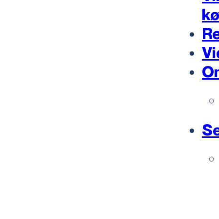
k
Re
Vi
O
Se