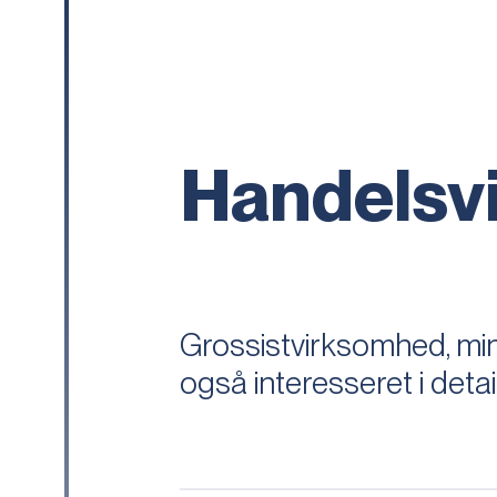
Handelsv
Grossistvirksomhed, min
også interesseret i deta