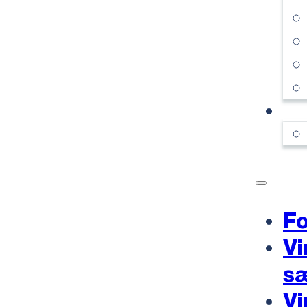
KO
Fo
Vi
s
Vi