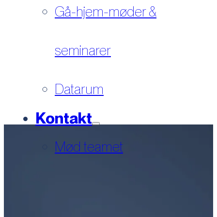
Gå-hjem-møder &
seminarer
Datarum
Kontakt
Mød teamet