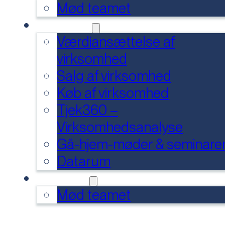
Mød teamet
SERVICES
Værdiansættelse af
virksomhed
Salg af virksomhed
Køb af virksomhed
Tjek360 –
Virksomhedsanalyse
Gå-hjem-møder & seminare
Datarum
KONTAKT
Mød teamet