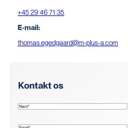
+45 29 46 71 35
E-mail:
thomas.egedgaard@m-plus-a.com
Kontakt os
(Påkrævet)
Navn*
(Påkrævet)
E-