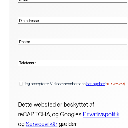
mail*
Adresse
Postnr.
(Påkrævet)
Telefon*
(Påkrævet)
Samtykke
Jeg accepterer Virksomhedsbørsens
betingelser
*
(Påkrævet)
Dette websted er beskyttet af
reCAPTCHA, og Googles
Privatlivspolitik
og
Servicevilkår
gælder.