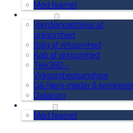
Mød teamet
SERVICES
Værdiansættelse af
virksomhed
Salg af virksomhed
Køb af virksomhed
Tjek360 –
Virksomhedsanalyse
Gå-hjem-møder & seminare
Datarum
KONTAKT
Mød teamet