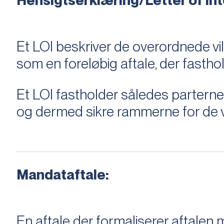
Hensigtserklæring/Letter of Inte
Et LOI beskriver de overordnede v
som en foreløbig aftale, der fastho
Et LOI fastholder således parterne,
og dermed sikre rammerne for de v
Mandataftale:
En aftale der formaliserer aftal