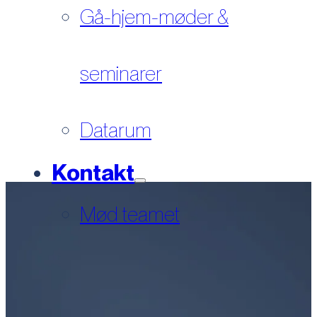
Gå-hjem-møder &
seminarer
Datarum
Kontakt
Mød teamet