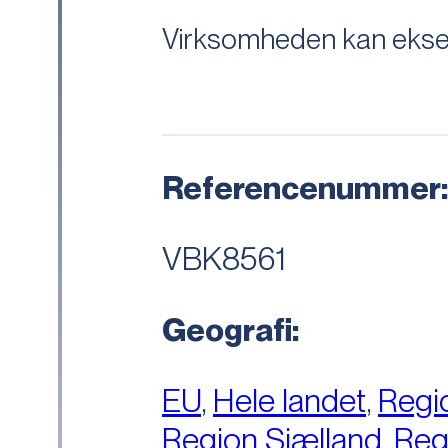
Virksomheden kan eksemp
Referencenummer
VBK8561
Geografi:
EU
,
Hele landet
,
Regi
Region Sjælland
,
Reg