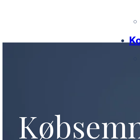
Ko
Købsem