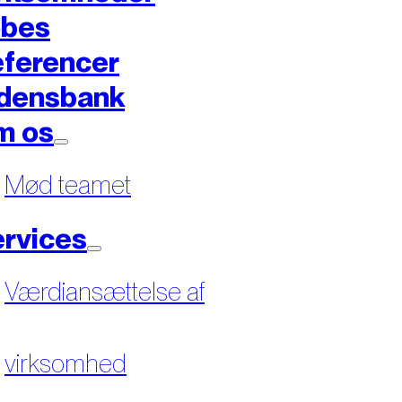
øbes
ferencer
densbank
m os
Mød teamet
rvices
Værdiansættelse af
virksomhed