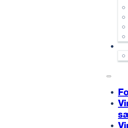
KO
Fo
Vi
s
Vi