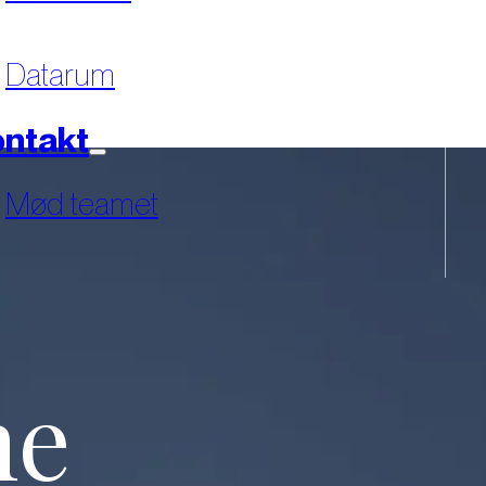
Datarum
ntakt
Mød teamet
ne