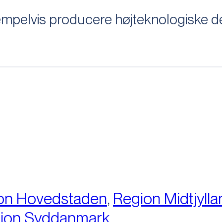
elvis producere højteknologiske dele
:
on Hovedstaden
,
Region Midtjylla
ion Syddanmark