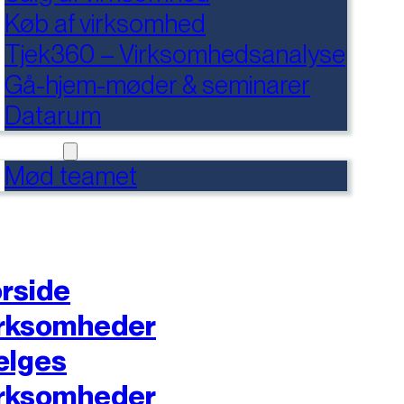
Køb af virksomhed
Tjek360 – Virksomhedsanalyse
Gå-hjem-møder & seminarer
Datarum
NTAKT
Mød teamet
rside
rksomheder
ælges
rksomheder