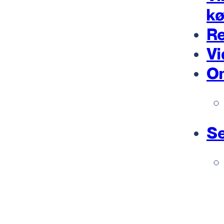
k
Re
Vi
O
Se