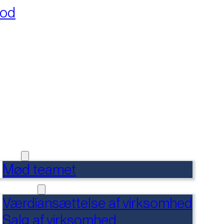
fod
RSIDE
FERENCER
DENSBANK
 OS
Mød teamet
RVICES
Værdiansættelse af virksomhed
Salg af virksomhed