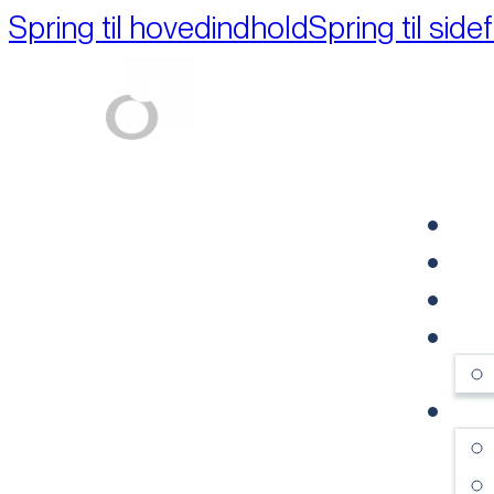
Spring til hovedindhold
Spring til side
Part of M+A Group 
FO
RE
VI
OM
SE