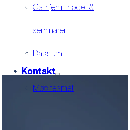
Gå-hjem-møder &
seminarer
Datarum
Kontakt
Mød teamet