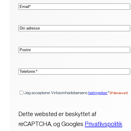
(Påkrævet)
E-
mail*
Adresse
Postnr.
(Påkrævet)
Telefon*
(Påkrævet)
Samtykke
Jeg accepterer Virksomhedsbørsens
betingelser
*
(Påkrævet)
Dette websted er beskyttet af
reCAPTCHA, og Googles
Privatlivspolitik