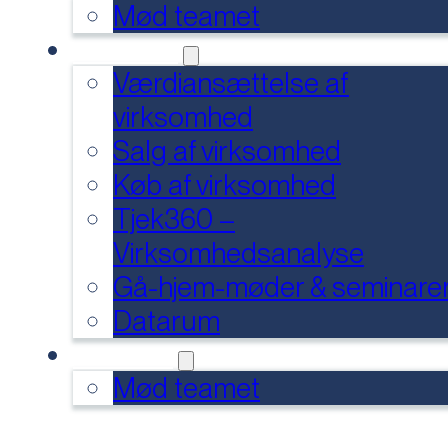
Mød teamet
SERVICES
Værdiansættelse af
virksomhed
Salg af virksomhed
Køb af virksomhed
Tjek360 –
Virksomhedsanalyse
Gå-hjem-møder & seminare
Datarum
KONTAKT
Mød teamet