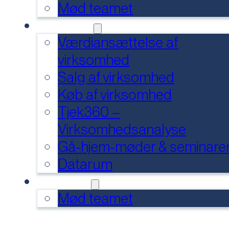
Mød teamet
SERVICES
Værdiansættelse af
virksomhed
Salg af virksomhed
Køb af virksomhed
Tjek360 –
Virksomhedsanalyse
Gå-hjem-møder & seminare
Datarum
KONTAKT
Mød teamet