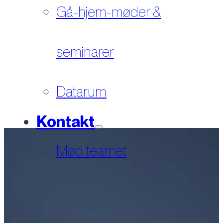
Gå-hjem-møder &
seminarer
Datarum
Kontakt
Mød teamet