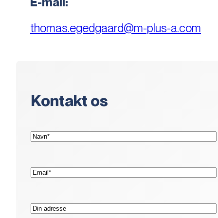
E-mail:
thomas.egedgaard@m-plus-a.com
Kontakt os
(Påkrævet)
Navn*
(Påkrævet)
E-
mail*
Adresse