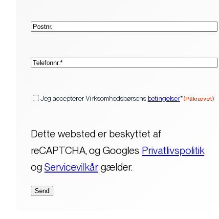
Postnr.
(Påkrævet)
Telefon*
(Påkrævet)
Samtykke
Jeg accepterer Virksomhedsbørsens
betingelser
*
(Påkrævet)
Dette websted er beskyttet af
reCAPTCHA, og Googles
Privatlivspolitik
og
Servicevilkår
gælder.