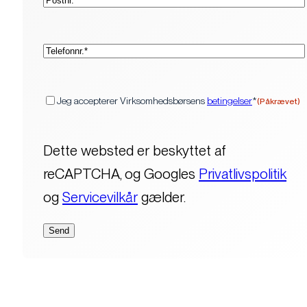
(Påkrævet)
Telefon*
(Påkrævet)
Samtykke
Jeg accepterer Virksomhedsbørsens
betingelser
*
(Påkrævet)
Dette websted er beskyttet af
reCAPTCHA, og Googles
Privatlivspolitik
og
Servicevilkår
gælder.