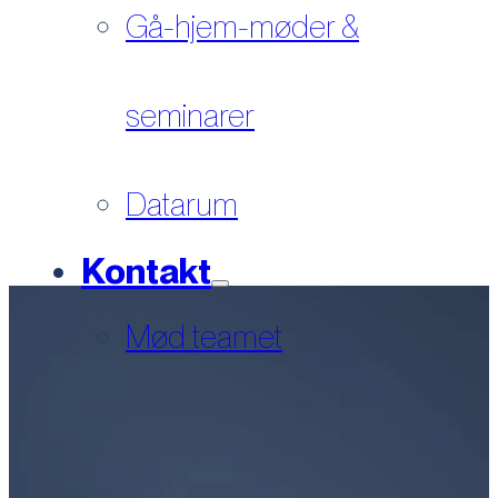
Gå-hjem-møder &
seminarer
Datarum
Kontakt
Mød teamet