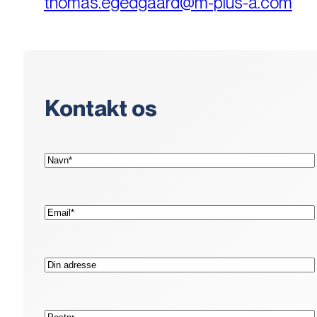
thomas.egedgaard@m-plus-a.com
Kontakt os
(Påkrævet)
Navn*
(Påkrævet)
E-
mail*
Adresse
Postnr.