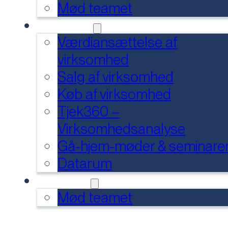
Mød teamet
SERVICES
Værdiansættelse af
virksomhed
Salg af virksomhed
Køb af virksomhed
Tjek360 –
Virksomhedsanalyse
Gå-hjem-møder & seminare
Datarum
KONTAKT
Mød teamet