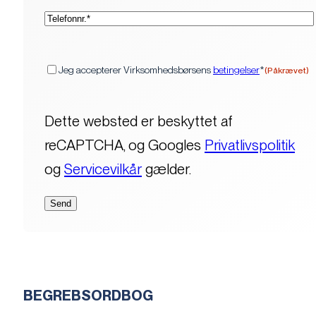
(Påkrævet)
Telefon*
(Påkrævet)
Samtykke
Jeg accepterer Virksomhedsbørsens
betingelser
*
(Påkrævet)
Dette websted er beskyttet af
reCAPTCHA, og Googles
Privatlivspolitik
og
Servicevilkår
gælder.
BEGREBSORDBOG