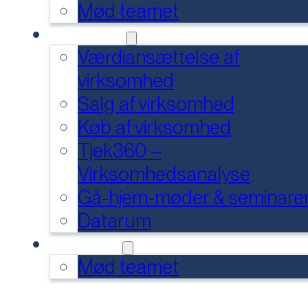
Mød teamet
SERVICES
Værdiansættelse af
virksomhed
Salg af virksomhed
Køb af virksomhed
Tjek360 –
Virksomhedsanalyse
Gå-hjem-møder & seminare
Datarum
KONTAKT
Mød teamet