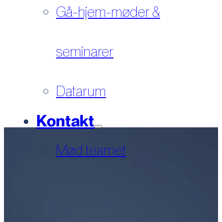
Gå-hjem-møder &
seminarer
Datarum
Kontakt
Mød teamet