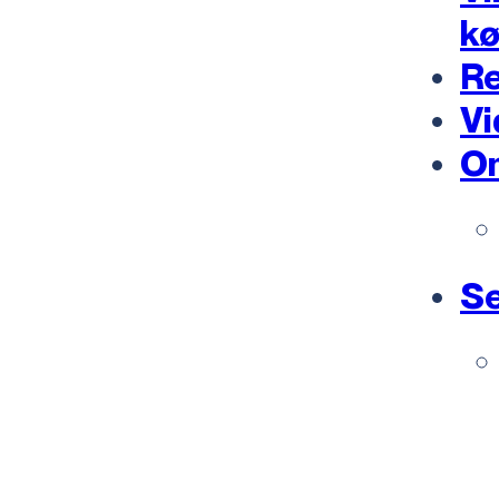
k
Re
Vi
O
Se