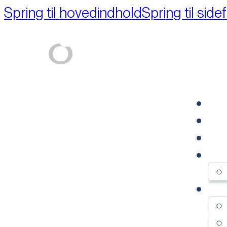
Spring til hovedindhold
Spring til side
Part of M+A Group 
FO
RE
VI
OM
SE