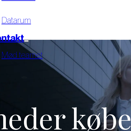
Datarum
ntakt
Mød teamet
heder købe