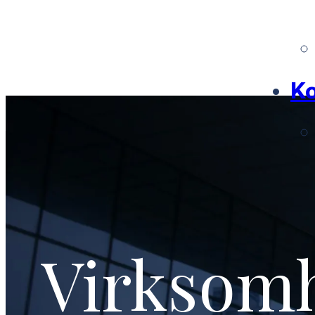
Ko
Virksom