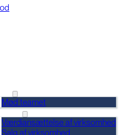
fod
RSIDE
FERENCER
DENSBANK
 OS
Mød teamet
RVICES
Værdiansættelse af virksomhed
Salg af virksomhed