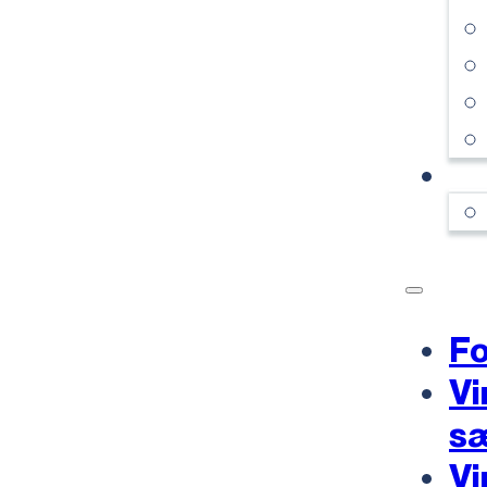
KO
Fo
Vi
s
Vi