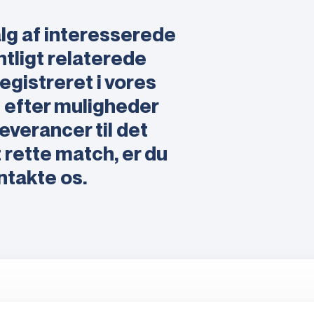
alg af interesserede
tligt relaterede
egistreret i vores
t efter muligheder
leverancer til det
t rette match, er du
ntakte os.