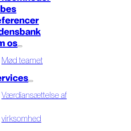
øbes
ferencer
densbank
m os
Mød teamet
rvices
Værdiansættelse af
virksomhed