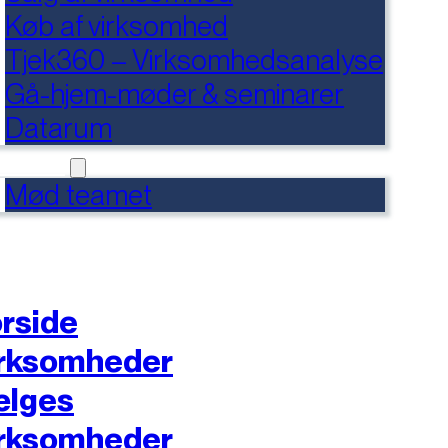
Køb af virksomhed
Tjek360 – Virksomhedsanalyse
Gå-hjem-møder & seminarer
Datarum
NTAKT
Mød teamet
rside
rksomheder
ælges
rksomheder