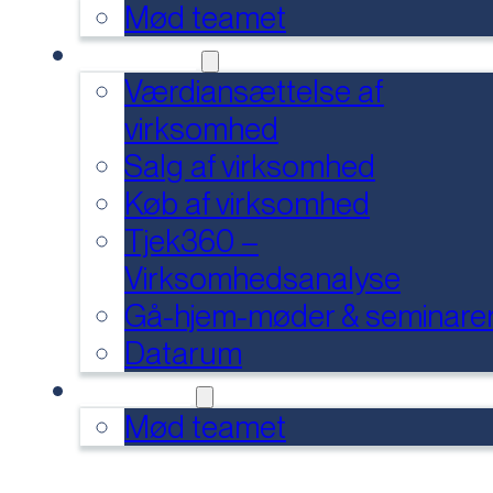
Mød teamet
SERVICES
Værdiansættelse af
virksomhed
Salg af virksomhed
Køb af virksomhed
Tjek360 –
Virksomhedsanalyse
Gå-hjem-møder & seminare
Datarum
KONTAKT
Mød teamet