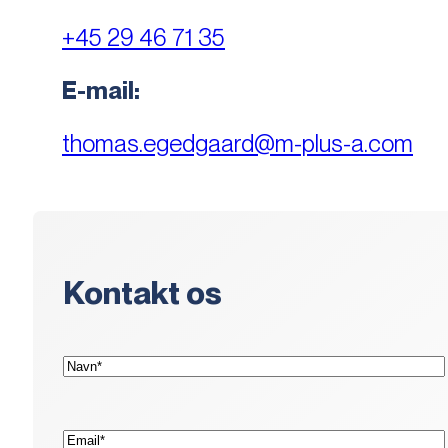
+45 29 46 71 35
E-mail:
thomas.egedgaard@m-plus-a.com
Kontakt os
(Påkrævet)
Navn*
(Påkrævet)
E-
mail*