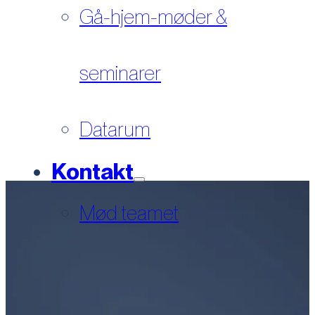
Gå-hjem-møder &
seminarer
Datarum
Kontakt
Mød teamet