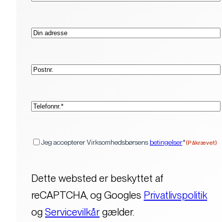
Adresse
Postnr.
(Påkrævet)
Telefon*
(Påkrævet)
Samtykke
Jeg accepterer Virksomhedsbørsens
betingelser
*
(Påkrævet)
Dette websted er beskyttet af
reCAPTCHA, og Googles
Privatlivspolitik
og
Servicevilkår
gælder.