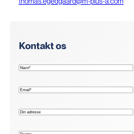
thomas.egedgaard@m-plus-a.com
Kontakt os
(Påkrævet)
Navn*
(Påkrævet)
E-
mail*
Adresse
Postnr.