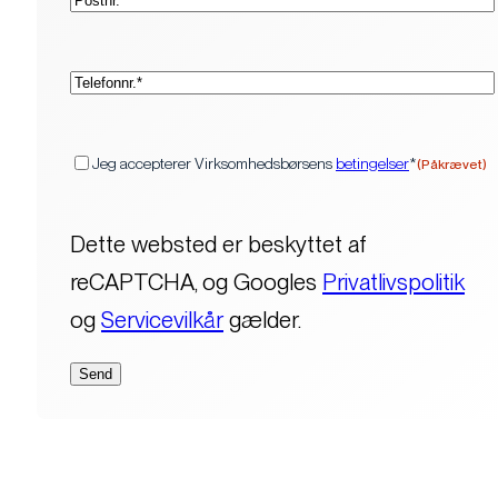
(Påkrævet)
Telefon*
(Påkrævet)
Samtykke
Jeg accepterer Virksomhedsbørsens
betingelser
*
(Påkrævet)
Dette websted er beskyttet af
reCAPTCHA, og Googles
Privatlivspolitik
og
Servicevilkår
gælder.