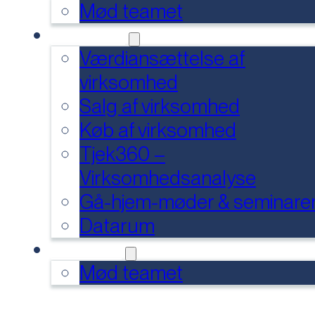
Mød teamet
SERVICES
Værdiansættelse af
virksomhed
Salg af virksomhed
Køb af virksomhed
Tjek360 –
Virksomhedsanalyse
Gå-hjem-møder & seminare
Datarum
KONTAKT
Mød teamet