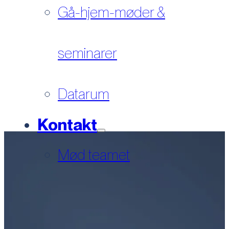
Gå-hjem-møder &
seminarer
Datarum
Kontakt
Mød teamet