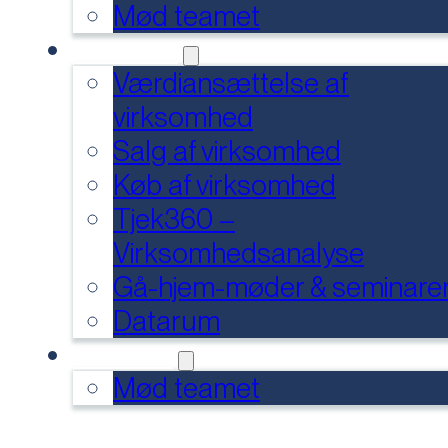
Mød teamet
SERVICES
Værdiansættelse af
virksomhed
Salg af virksomhed
Køb af virksomhed
Tjek360 –
Virksomhedsanalyse
Gå-hjem-møder & seminare
Datarum
KONTAKT
Mød teamet