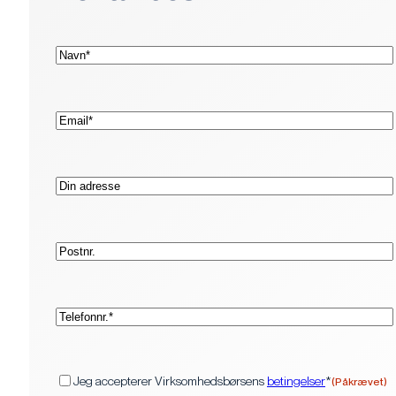
(Påkrævet)
Navn*
(Påkrævet)
E-
mail*
Adresse
Postnr.
(Påkrævet)
Telefon*
(Påkrævet)
Samtykke
Jeg accepterer Virksomhedsbørsens
betingelser
*
(Påkrævet)