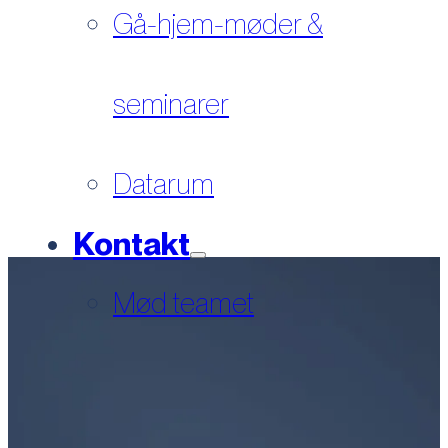
Gå-hjem-møder &
seminarer
Datarum
Kontakt
Mød teamet