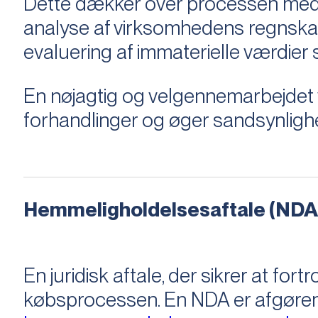
Dette dækker over processen med 
analyse af virksomhedens regnska
evaluering af immaterielle værdie
En nøjagtig og velgennemarbejdet v
forhandlinger og øger sandsynligh
Hemmeligholdelsesaftale (NDA
En juridisk aftale, der sikrer at f
købsprocessen​​. En NDA er afgøre