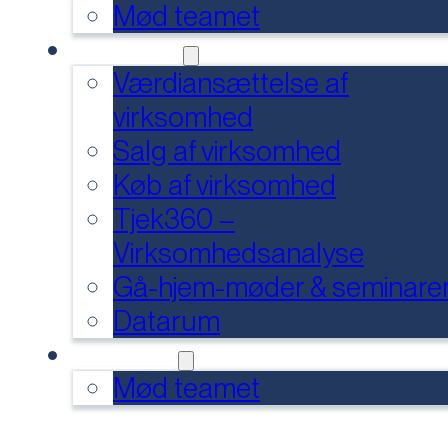
Mød teamet
SERVICES
Værdiansættelse af
virksomhed
Salg af virksomhed
Køb af virksomhed
Tjek360 –
Virksomhedsanalyse
Gå-hjem-møder & seminare
Datarum
KONTAKT
Mød teamet