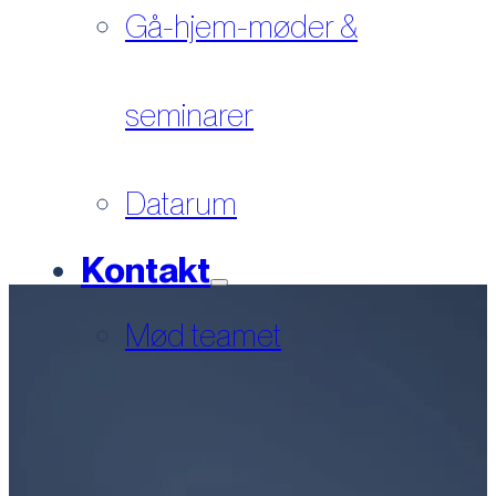
Gå-hjem-møder &
seminarer
Datarum
Kontakt
Mød teamet