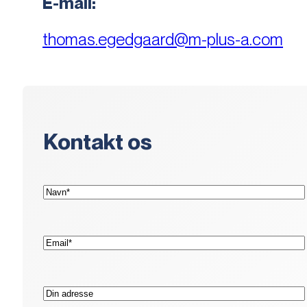
E-mail:
thomas.egedgaard@m-plus-a.com
Kontakt os
(Påkrævet)
Navn*
(Påkrævet)
E-
mail*
Adresse