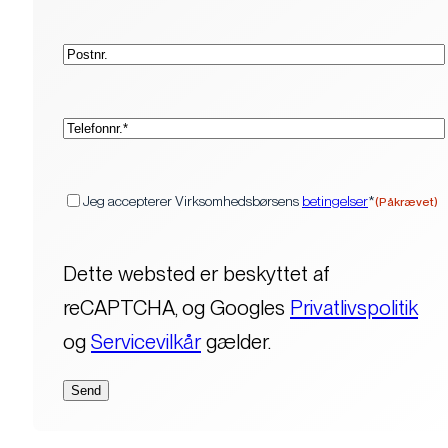
Postnr.
(Påkrævet)
Telefon*
(Påkrævet)
Samtykke
Jeg accepterer Virksomhedsbørsens
betingelser
*
(Påkrævet)
Dette websted er beskyttet af
reCAPTCHA, og Googles
Privatlivspolitik
og
Servicevilkår
gælder.