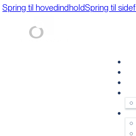
Spring til hovedindhold
Spring til side
Part of M+A Group 
FO
RE
VI
OM
SE