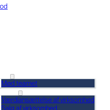
fod
RSIDE
FERENCER
DENSBANK
 OS
Mød teamet
RVICES
Værdiansættelse af virksomhed
Salg af virksomhed