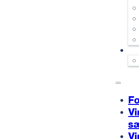
KO
Fo
Vi
s
Vi