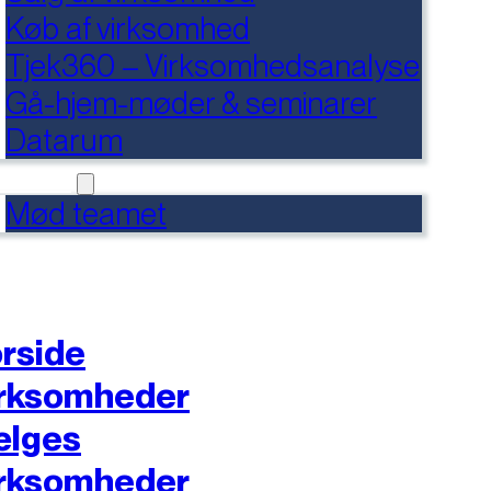
Køb af virksomhed
Tjek360 – Virksomhedsanalyse
Gå-hjem-møder & seminarer
Datarum
NTAKT
Mød teamet
rside
rksomheder
ælges
rksomheder