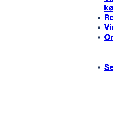
k
Re
Vi
O
Se