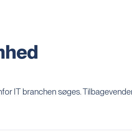
omhed
nfor IT branchen søges. Tilbageven