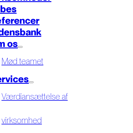
øbes
ferencer
densbank
m os
Mød teamet
rvices
Værdiansættelse af
virksomhed