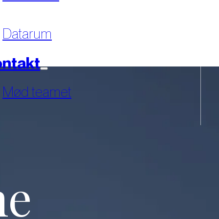
Datarum
ntakt
Mød teamet
ne