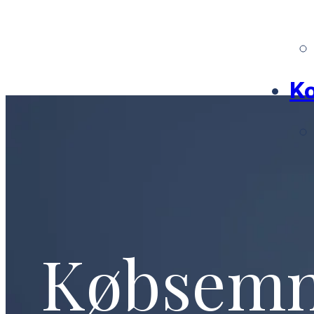
Ko
Købsem