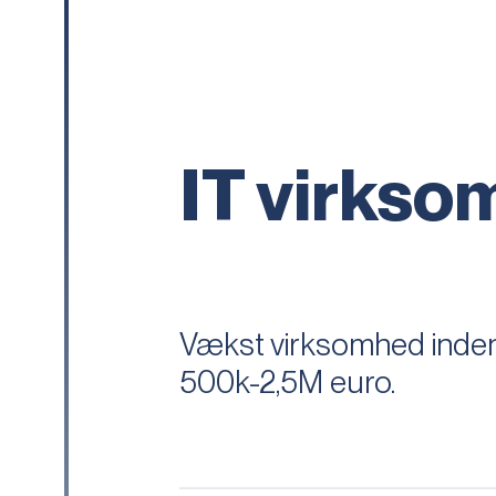
IT virks
Vækst virksomhed inde
500k-2,5M euro.