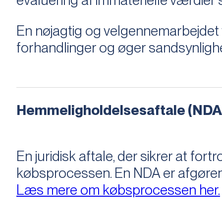
evaluering af immaterielle værdie
En nøjagtig og velgennemarbejdet v
forhandlinger og øger sandsynligh
Hemmeligholdelsesaftale (NDA
En juridisk aftale, der sikrer at f
købsprocessen​​. En NDA er afgøre
Læs mere om købsprocessen her.