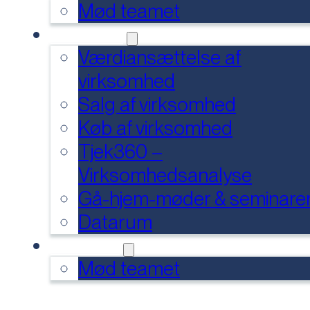
Mød teamet
SERVICES
Værdiansættelse af
virksomhed
Salg af virksomhed
Køb af virksomhed
Tjek360 –
Virksomhedsanalyse
Gå-hjem-møder & seminare
Datarum
KONTAKT
Mød teamet