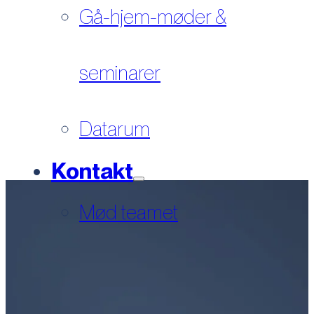
Gå-hjem-møder &
seminarer
Datarum
Kontakt
Mød teamet