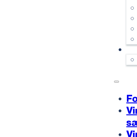
KO
Fo
Vi
s
Vi