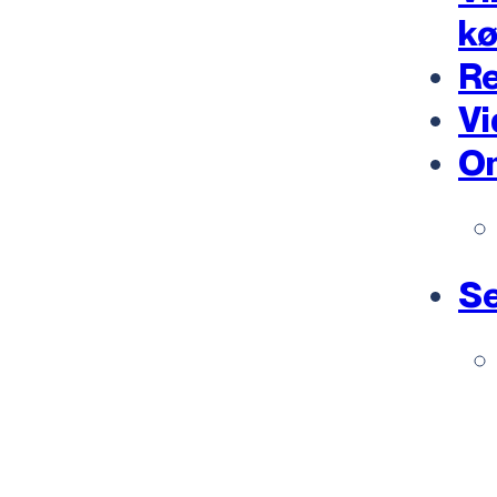
k
Re
Vi
O
Se