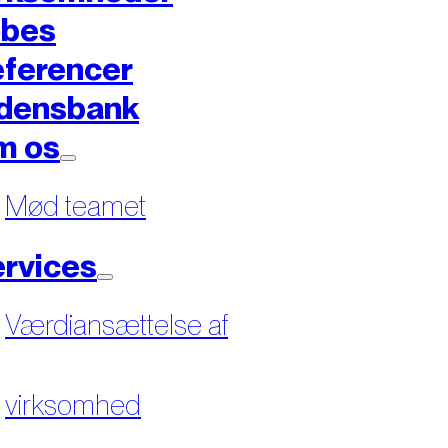
øbes
ferencer
densbank
m os
Mød teamet
rvices
Værdiansættelse af
virksomhed