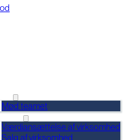
fod
RSIDE
FERENCER
DENSBANK
 OS
Mød teamet
RVICES
Værdiansættelse af virksomhed
Salg af virksomhed