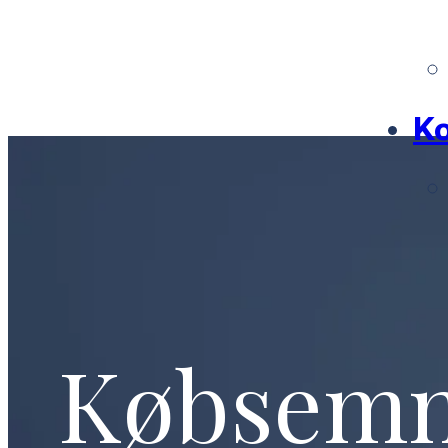
Ko
Købsem