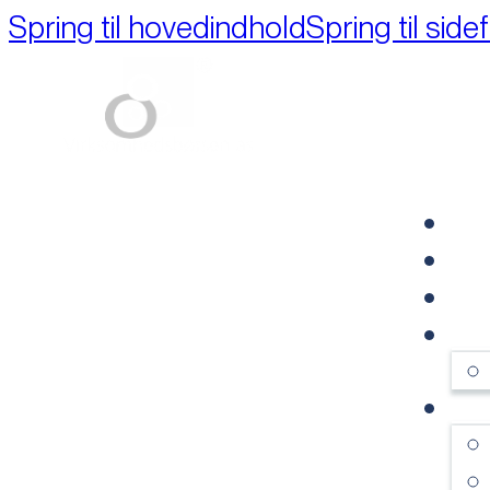
Spring til hovedindhold
Spring til side
Part of M+A Group 
FO
RE
VI
OM
SE