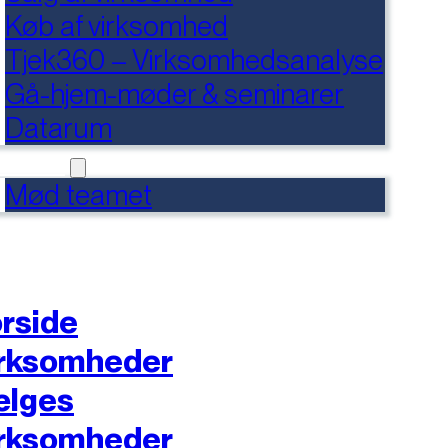
Køb af virksomhed
Tjek360 – Virksomhedsanalyse
Gå-hjem-møder & seminarer
Datarum
NTAKT
Mød teamet
rside
rksomheder
ælges
rksomheder