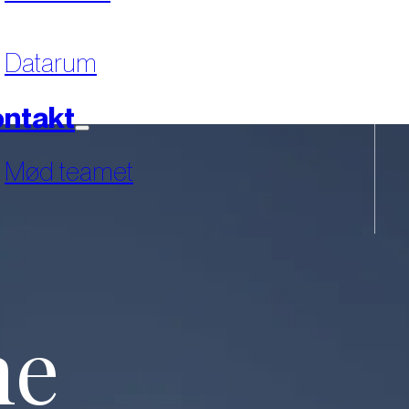
Datarum
ntakt
Mød teamet
ne