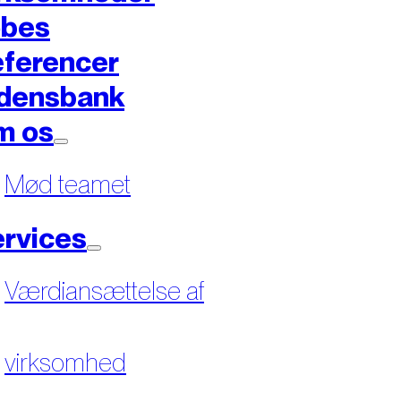
øbes
ferencer
densbank
m os
Mød teamet
rvices
Værdiansættelse af
virksomhed