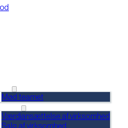
fod
RSIDE
FERENCER
DENSBANK
 OS
Mød teamet
RVICES
Værdiansættelse af virksomhed
Salg af virksomhed