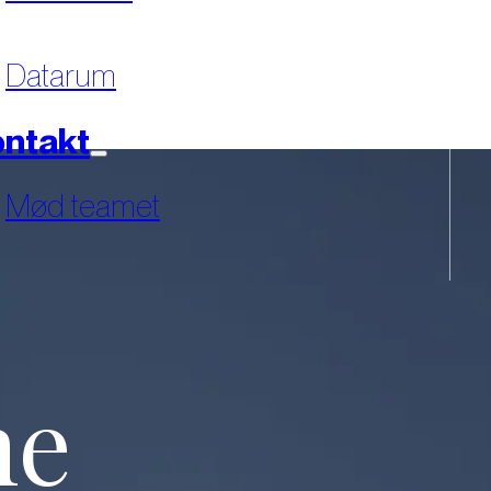
Datarum
ntakt
Mød teamet
ne