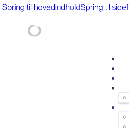
Spring til hovedindhold
Spring til side
Part of M+A Group 
FO
RE
VI
OM
SE