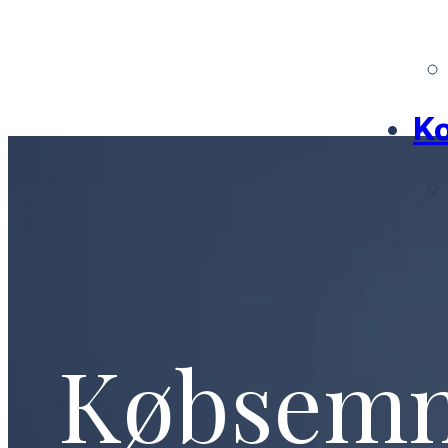
Ko
Købsem