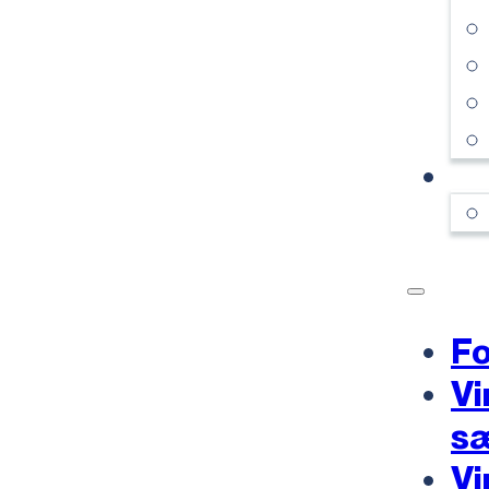
KO
Fo
Vi
s
Vi