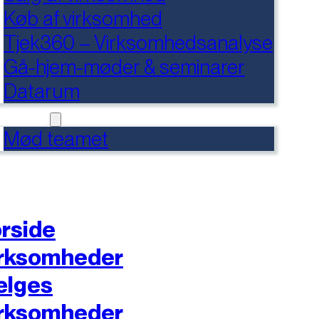
Køb af virksomhed
Tjek360 – Virksomhedsanalyse
Gå-hjem-møder & seminarer
Datarum
NTAKT
Mød teamet
rside
rksomheder
ælges
rksomheder