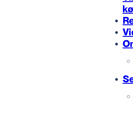
k
Re
Vi
O
Se