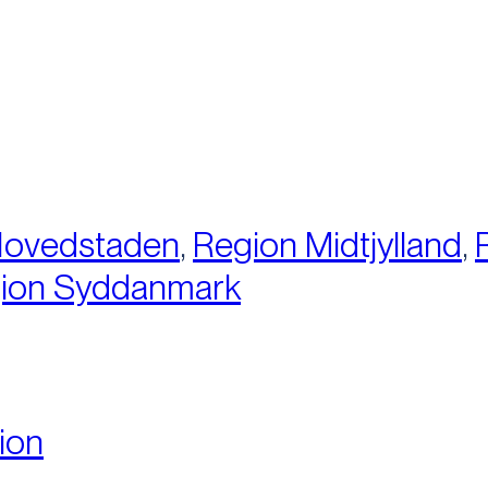
:
Hovedstaden
,
Region Midtjylland
,
ion Syddanmark
ion