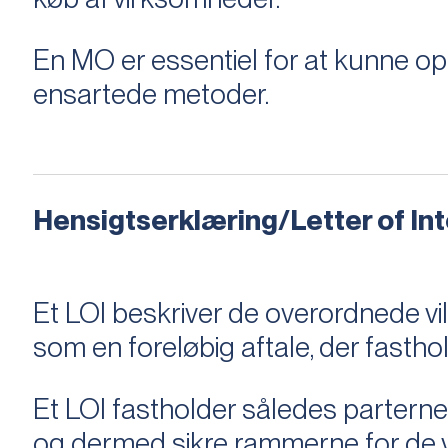
En MO er essentiel for at kunne 
ensartede metoder.
Hensigtserklæring/Letter of Inte
Et LOI beskriver de overordnede v
som en foreløbig aftale, der fastho
Et LOI fastholder således parterne,
og dermed sikre rammerne for de v