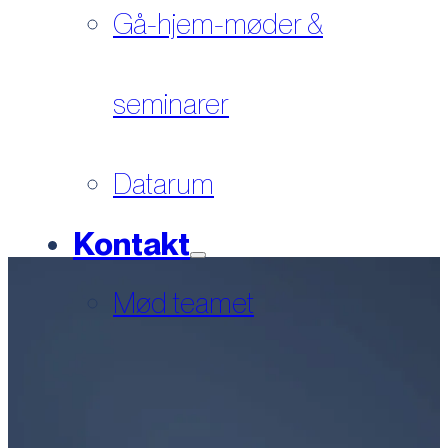
Gå-hjem-møder &
seminarer
Datarum
Kontakt
Mød teamet