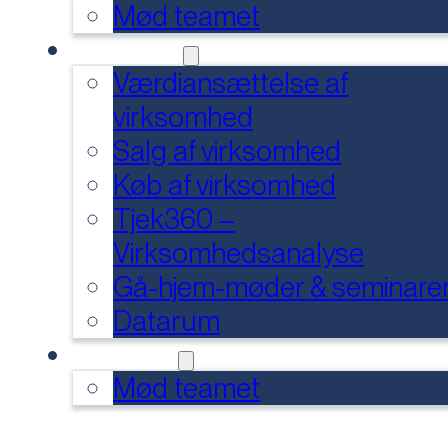
Mød teamet
SERVICES
Værdiansættelse af
virksomhed
Salg af virksomhed
Køb af virksomhed
Tjek360 –
Virksomhedsanalyse
Gå-hjem-møder & seminare
Datarum
KONTAKT
Mød teamet