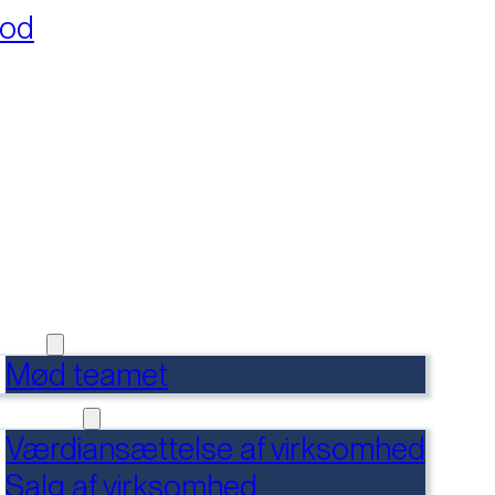
fod
RSIDE
FERENCER
DENSBANK
 OS
Mød teamet
RVICES
Værdiansættelse af virksomhed
Salg af virksomhed