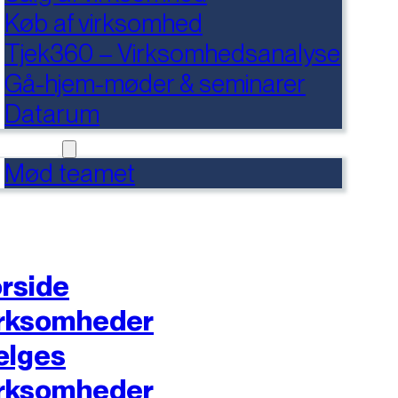
Køb af virksomhed
Tjek360 – Virksomhedsanalyse
Gå-hjem-møder & seminarer
Datarum
NTAKT
Mød teamet
rside
rksomheder
ælges
rksomheder