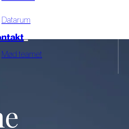
Datarum
ntakt
Mød teamet
ne