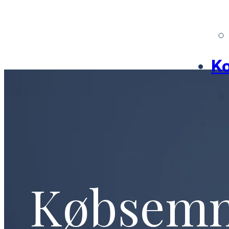
Ko
Købsem