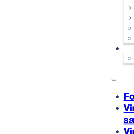
KO
Fo
Vi
s
Vi