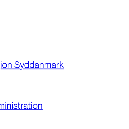
:
ion Syddanmark
inistration