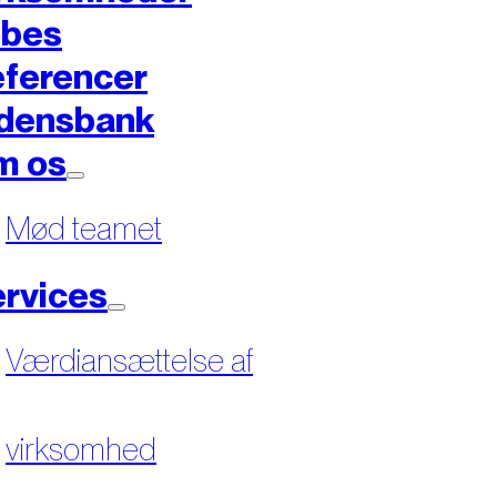
øbes
ferencer
densbank
m os
Mød teamet
rvices
Værdiansættelse af
virksomhed