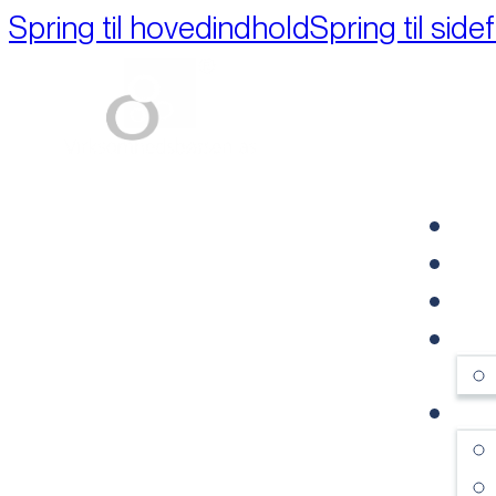
Spring til hovedindhold
Spring til side
Part of M+A Group 
FO
RE
VI
OM
SE