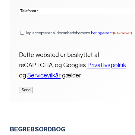
(Påkrævet)
Telefon*
(Påkrævet)
Samtykke
Jeg accepterer Virksomhedsbørsens
betingelser
*
(Påkrævet)
Dette websted er beskyttet af
reCAPTCHA, og Googles
Privatlivspolitik
og
Servicevilkår
gælder.
BEGREBSORDBOG