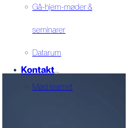
Gå-hjem-møder &
seminarer
Datarum
Kontakt
Mød teamet