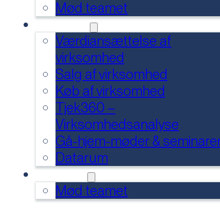
Mød teamet
SERVICES
Værdiansættelse af
virksomhed
Salg af virksomhed
Køb af virksomhed
Tjek360 –
Virksomhedsanalyse
Gå-hjem-møder & seminare
Datarum
KONTAKT
Mød teamet