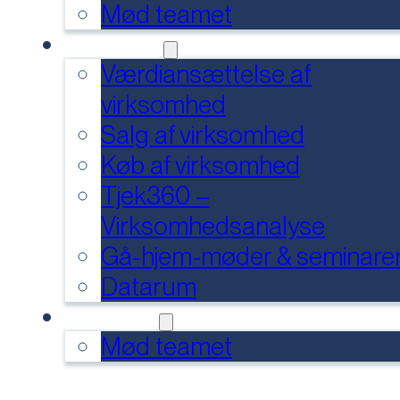
Mød teamet
SERVICES
Værdiansættelse af
virksomhed
Salg af virksomhed
Køb af virksomhed
Tjek360 –
Virksomhedsanalyse
Gå-hjem-møder & seminare
Datarum
KONTAKT
Mød teamet