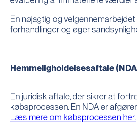
evaluering af immaterielle værdie
En nøjagtig og velgennemarbejdet v
forhandlinger og øger sandsynligh
Hemmeligholdelsesaftale (NDA
En juridisk aftale, der sikrer at f
købsprocessen​​. En NDA er afgøre
Læs mere om købsprocessen her.