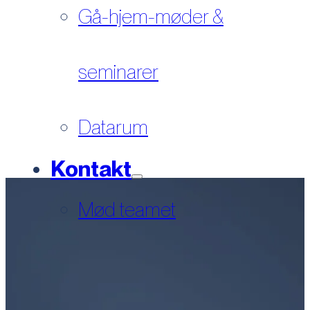
Gå-hjem-møder &
seminarer
Datarum
Kontakt
Mød teamet