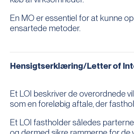
En MO er essentiel for at kunne 
ensartede metoder.
Hensigtserklæring/Letter of Inte
Et LOI beskriver de overordnede v
som en foreløbig aftale, der fastho
Et LOI fastholder således parterne,
og dermed sikre rammerne for de v