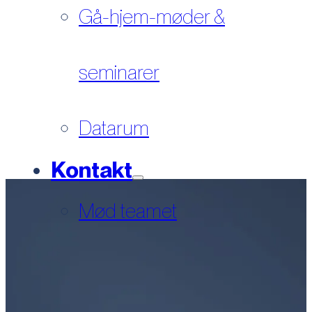
Gå-hjem-møder &
seminarer
Datarum
Kontakt
Mød teamet