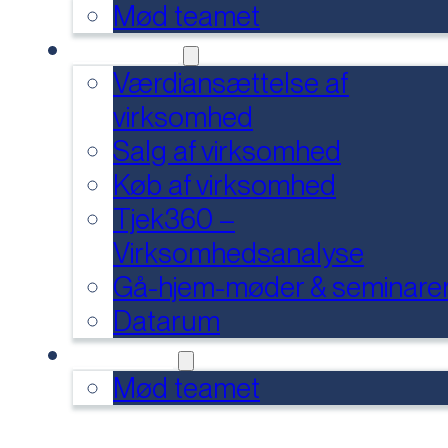
Mød teamet
SERVICES
Værdiansættelse af
virksomhed
Salg af virksomhed
Køb af virksomhed
Tjek360 –
Virksomhedsanalyse
Gå-hjem-møder & seminare
Datarum
KONTAKT
Mød teamet