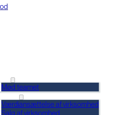
fod
RSIDE
FERENCER
DENSBANK
 OS
Mød teamet
RVICES
Værdiansættelse af virksomhed
Salg af virksomhed