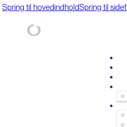
Spring til hovedindhold
Spring til side
Part of M+A Group 
FO
RE
VI
OM
SE