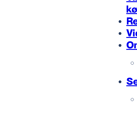
k
Re
Vi
O
Se