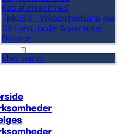
Køb af virksomhed
Tjek360 – Virksomhedsanalyse
Gå-hjem-møder & seminarer
Datarum
NTAKT
Mød teamet
rside
rksomheder
ælges
rksomheder