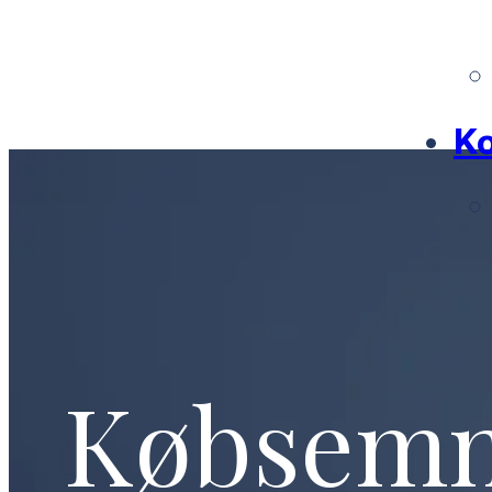
Ko
Købsem