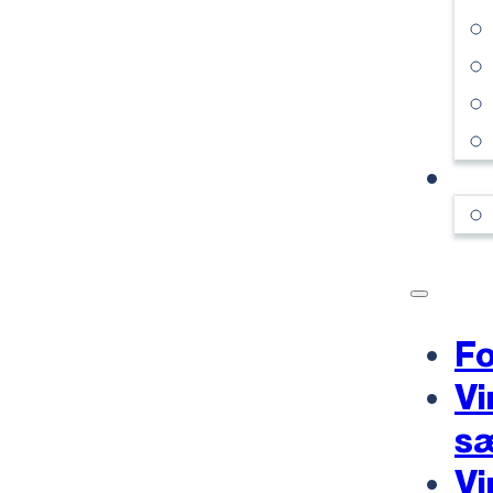
KO
Fo
Vi
s
Vi