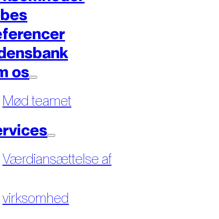
øbes
ferencer
densbank
m os
Mød teamet
rvices
Værdiansættelse af
virksomhed