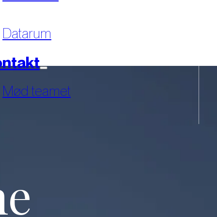
Datarum
ntakt
Mød teamet
ne