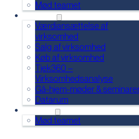
Mød teamet
SERVICES
Værdiansættelse af
virksomhed
Salg af virksomhed
Køb af virksomhed
Tjek360 –
Virksomhedsanalyse
Gå-hjem-møder & seminare
Datarum
KONTAKT
Mød teamet