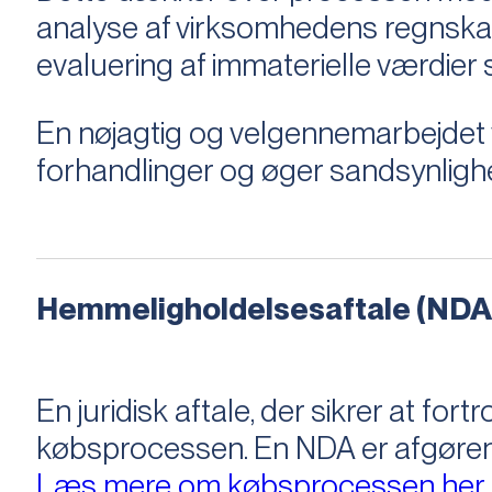
analyse af virksomhedens regnska
evaluering af immaterielle værdie
En nøjagtig og velgennemarbejdet v
forhandlinger og øger sandsynligh
Hemmeligholdelsesaftale (NDA
En juridisk aftale, der sikrer at f
købsprocessen​​. En NDA er afgøre
Læs mere om købsprocessen her.