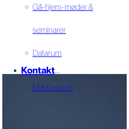
Gå-hjem-møder &
seminarer
Datarum
Kontakt
Mød teamet