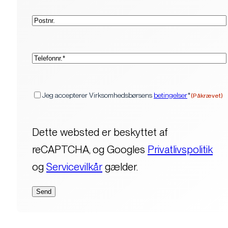
Postnr.
(Påkrævet)
Telefon*
(Påkrævet)
Samtykke
Jeg accepterer Virksomhedsbørsens
betingelser
*
(Påkrævet)
Dette websted er beskyttet af
reCAPTCHA, og Googles
Privatlivspolitik
og
Servicevilkår
gælder.