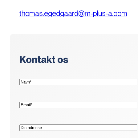
thomas.egedgaard@m-plus-a.com
Kontakt os
(Påkrævet)
Navn*
(Påkrævet)
E-
mail*
Adresse