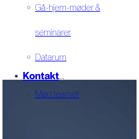
Gå-hjem-møder &
seminarer
Datarum
Kontakt
Mød teamet