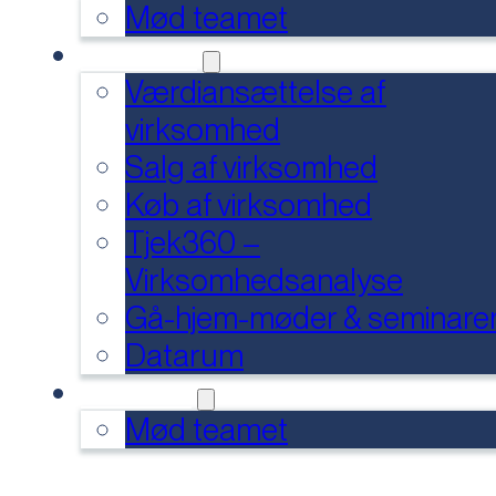
Mød teamet
SERVICES
Værdiansættelse af
virksomhed
Salg af virksomhed
Køb af virksomhed
Tjek360 –
Virksomhedsanalyse
Gå-hjem-møder & seminare
Datarum
KONTAKT
Mød teamet