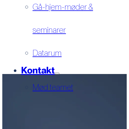
Gå-hjem-møder &
seminarer
Datarum
Kontakt
Mød teamet