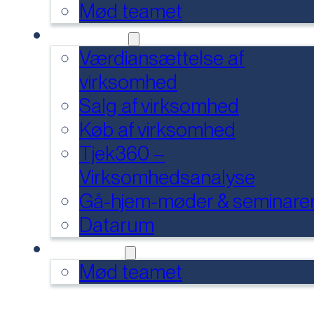
Mød teamet
SERVICES
Værdiansættelse af
virksomhed
Salg af virksomhed
Køb af virksomhed
Tjek360 –
Virksomhedsanalyse
Gå-hjem-møder & seminare
Datarum
KONTAKT
Mød teamet