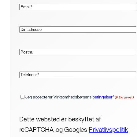
(Påkrævet)
E-
mail*
Adresse
Postnr.
(Påkrævet)
Telefon*
(Påkrævet)
Samtykke
Jeg accepterer Virksomhedsbørsens
betingelser
*
(Påkrævet)
Dette websted er beskyttet af
reCAPTCHA, og Googles
Privatlivspolitik