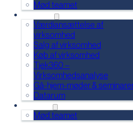
Mød teamet
SERVICES
Værdiansættelse af
virksomhed
Salg af virksomhed
Køb af virksomhed
Tjek360 –
Virksomhedsanalyse
Gå-hjem-møder & seminare
Datarum
KONTAKT
Mød teamet