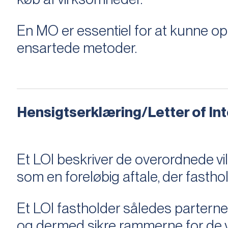
En MO er essentiel for at kunne 
ensartede metoder.
Hensigtserklæring/Letter of Inte
Et LOI beskriver de overordnede v
som en foreløbig aftale, der fastho
Et LOI fastholder således parterne,
og dermed sikre rammerne for de v