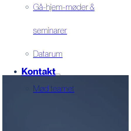
Gå-hjem-møder &
seminarer
Datarum
Kontakt
Mød teamet