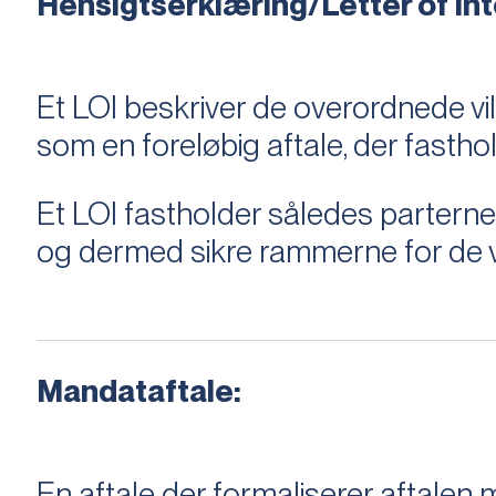
Hensigtserklæring/Letter of Inte
Et LOI beskriver de overordnede v
som en foreløbig aftale, der fastho
Et LOI fastholder således parterne,
og dermed sikre rammerne for de v
Mandataftale:
En aftale der formaliserer aftal