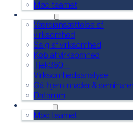
Mød teamet
SERVICES
Værdiansættelse af
virksomhed
Salg af virksomhed
Køb af virksomhed
Tjek360 –
Virksomhedsanalyse
Gå-hjem-møder & seminare
Datarum
KONTAKT
Mød teamet