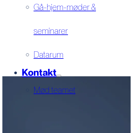
Gå-hjem-møder &
seminarer
Datarum
Kontakt
Mød teamet