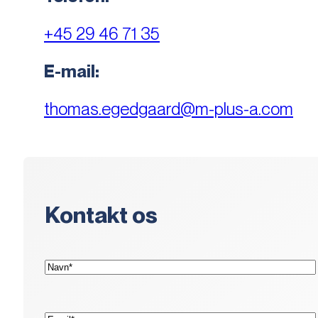
+45 29 46 71 35
E-mail:
thomas.egedgaard@m-plus-a.com
Kontakt os
(Påkrævet)
Navn*
(Påkrævet)
E-