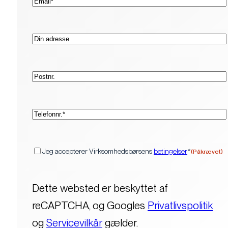
mail*
Adresse
Postnr.
(Påkrævet)
Telefon*
(Påkrævet)
Samtykke
Jeg accepterer Virksomhedsbørsens
betingelser
*
(Påkrævet)
Dette websted er beskyttet af
reCAPTCHA, og Googles
Privatlivspolitik
og
Servicevilkår
gælder.