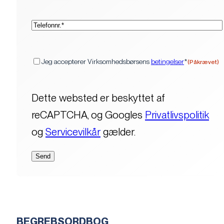
(Påkrævet)
Telefon*
(Påkrævet)
Samtykke
Jeg accepterer Virksomhedsbørsens
betingelser
*
(Påkrævet)
Dette websted er beskyttet af
reCAPTCHA, og Googles
Privatlivspolitik
og
Servicevilkår
gælder.
BEGREBSORDBOG