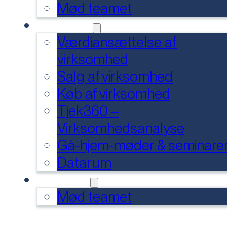
Mød teamet
SERVICES
Værdiansættelse af
virksomhed
Salg af virksomhed
Køb af virksomhed
Tjek360 –
Virksomhedsanalyse
Gå-hjem-møder & seminare
Datarum
KONTAKT
Mød teamet