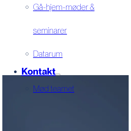
Gå-hjem-møder &
seminarer
Datarum
Kontakt
Mød teamet