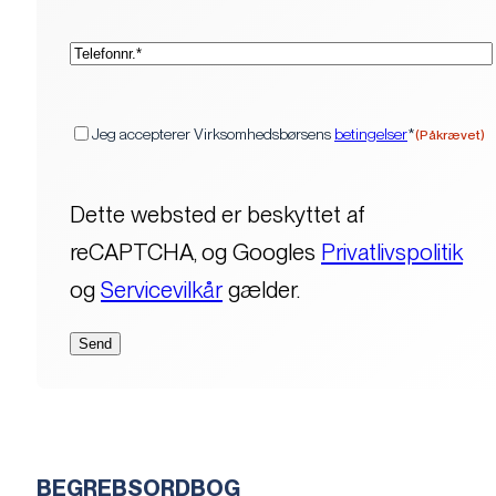
(Påkrævet)
Telefon*
(Påkrævet)
Samtykke
Jeg accepterer Virksomhedsbørsens
betingelser
*
(Påkrævet)
Dette websted er beskyttet af
reCAPTCHA, og Googles
Privatlivspolitik
og
Servicevilkår
gælder.
BEGREBSORDBOG