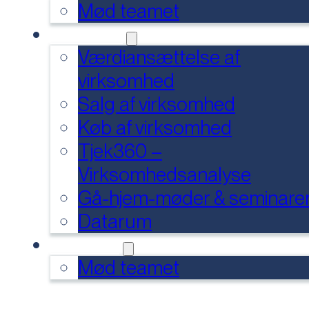
Mød teamet
SERVICES
Værdiansættelse af
virksomhed
Salg af virksomhed
Køb af virksomhed
Tjek360 –
Virksomhedsanalyse
Gå-hjem-møder & seminare
Datarum
KONTAKT
Mød teamet