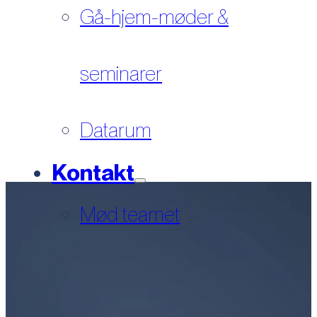
Gå-hjem-møder &
seminarer
Datarum
Kontakt
Mød teamet