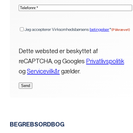
(Påkrævet)
Telefon*
(Påkrævet)
Samtykke
Jeg accepterer Virksomhedsbørsens
betingelser
*
(Påkrævet)
Dette websted er beskyttet af
reCAPTCHA, og Googles
Privatlivspolitik
og
Servicevilkår
gælder.
BEGREBSORDBOG