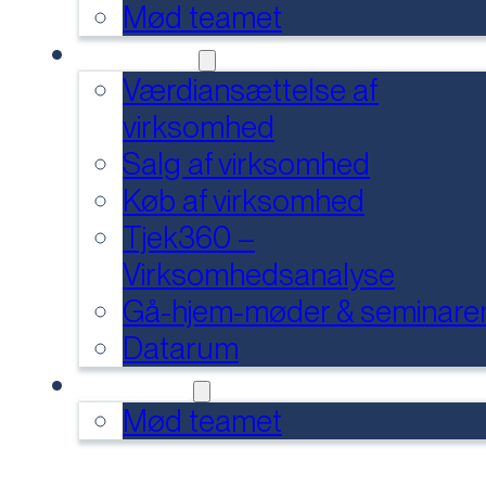
Mød teamet
SERVICES
Værdiansættelse af
virksomhed
Salg af virksomhed
Køb af virksomhed
Tjek360 –
Virksomhedsanalyse
Gå-hjem-møder & seminare
Datarum
KONTAKT
Mød teamet