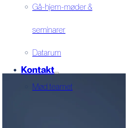
Gå-hjem-møder &
seminarer
Datarum
Kontakt
Mød teamet