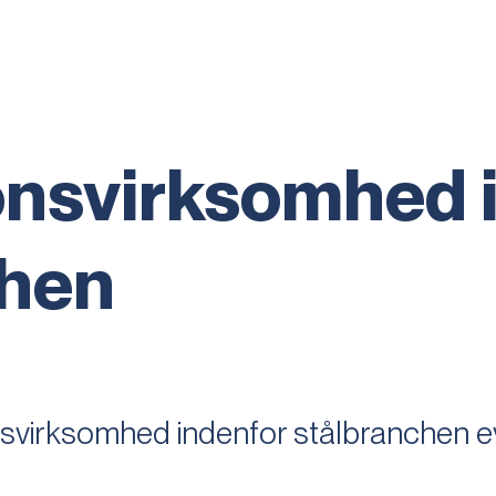
onsvirksomhed 
chen
svirksomhed indenfor stålbranchen 