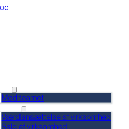
fod
RSIDE
FERENCER
DENSBANK
 OS
Mød teamet
RVICES
Værdiansættelse af virksomhed
Salg af virksomhed