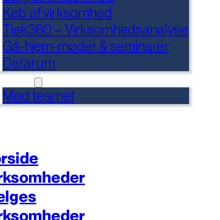
Køb af virksomhed
Tjek360 – Virksomhedsanalyse
Gå-hjem-møder & seminarer
Datarum
NTAKT
Mød teamet
rside
rksomheder
ælges
rksomheder