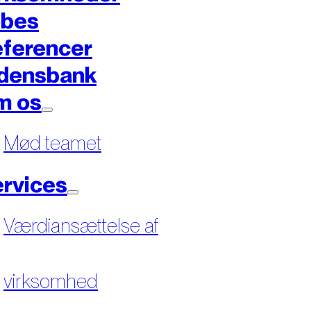
øbes
ferencer
densbank
m os
Mød teamet
rvices
Værdiansættelse af
virksomhed