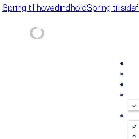
Spring til hovedindhold
Spring til side
Part of M+A Group 
FO
RE
VI
OM
SE