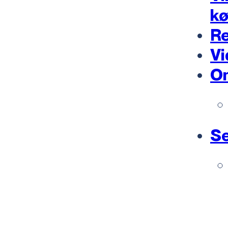
k
Re
Vi
O
Se