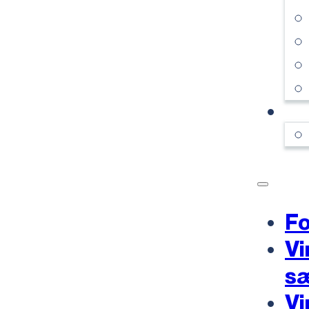
KO
Fo
Vi
s
Vi