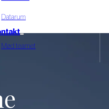
Datarum
ntakt
Mød teamet
ne