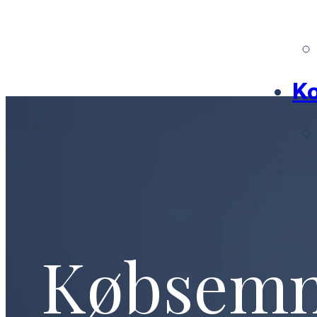
Ko
Købsem