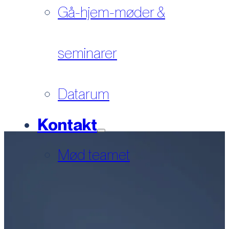
Gå-hjem-møder &
seminarer
Datarum
Kontakt
Mød teamet