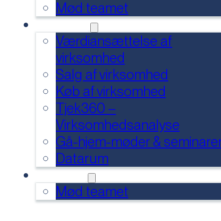
Mød teamet
SERVICES
Værdiansættelse af
virksomhed
Salg af virksomhed
Køb af virksomhed
Tjek360 –
Virksomhedsanalyse
Gå-hjem-møder & seminare
Datarum
KONTAKT
Mød teamet