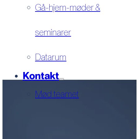
Gå-hjem-møder &
seminarer
Datarum
Kontakt
Mød teamet