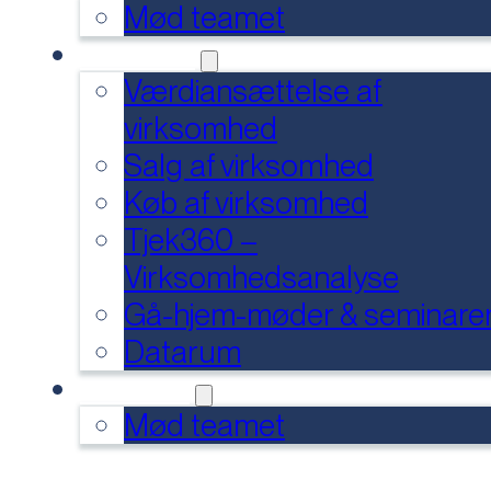
Mød teamet
SERVICES
Værdiansættelse af
virksomhed
Salg af virksomhed
Køb af virksomhed
Tjek360 –
Virksomhedsanalyse
Gå-hjem-møder & seminare
Datarum
KONTAKT
Mød teamet