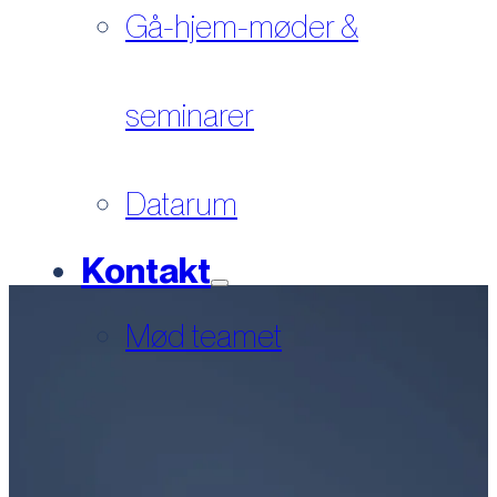
Gå-hjem-møder &
seminarer
Datarum
Kontakt
Mød teamet