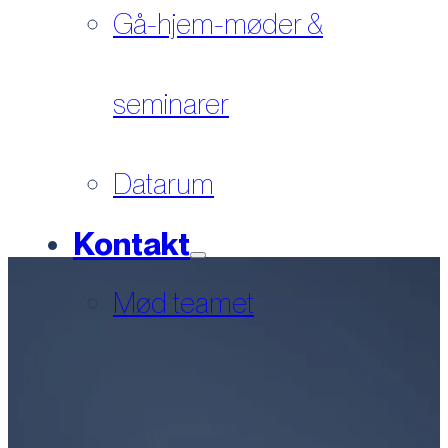
Gå-hjem-møder &
seminarer
Datarum
Kontakt
Mød teamet