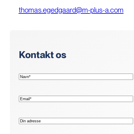
thomas.egedgaard@m-plus-a.com
Kontakt os
(Påkrævet)
Navn*
(Påkrævet)
E-
mail*
Adresse