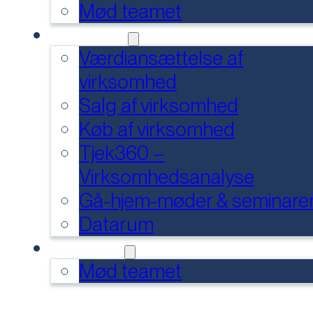
Mød teamet
SERVICES
Værdiansættelse af
virksomhed
Salg af virksomhed
Køb af virksomhed
Tjek360 –
Virksomhedsanalyse
Gå-hjem-møder & seminare
Datarum
KONTAKT
Mød teamet