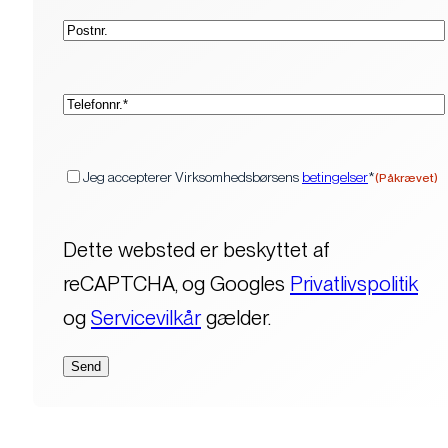
Postnr.
(Påkrævet)
Telefon*
(Påkrævet)
Samtykke
Jeg accepterer Virksomhedsbørsens
betingelser
*
(Påkrævet)
Dette websted er beskyttet af
reCAPTCHA, og Googles
Privatlivspolitik
og
Servicevilkår
gælder.