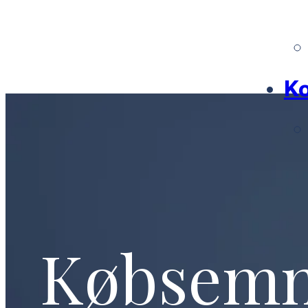
Ko
Købsem