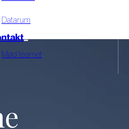
Datarum
ntakt
Mød teamet
ne