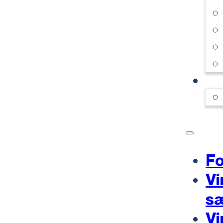
KO
Fo
Vi
s
Vi