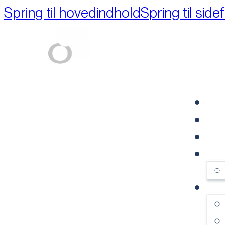
Spring til hovedindhold
Spring til side
Part of M+A Group 
FO
RE
VI
OM
SE