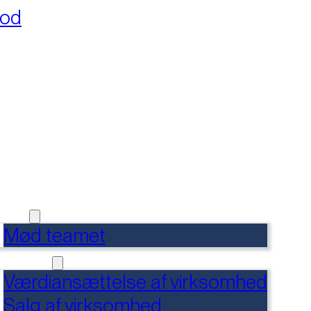
fod
RSIDE
FERENCER
DENSBANK
 OS
Mød teamet
RVICES
Værdiansættelse af virksomhed
Salg af virksomhed