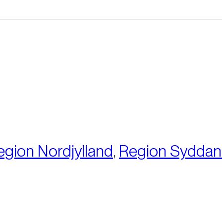
:
egion Nordjylland
,
Region Sydda