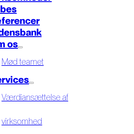
øbes
ferencer
densbank
m os
Mød teamet
rvices
Værdiansættelse af
virksomhed