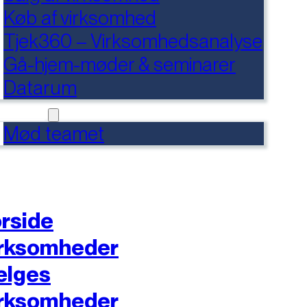
Køb af virksomhed
Tjek360 – Virksomhedsanalyse
Gå-hjem-møder & seminarer
Datarum
NTAKT
Mød teamet
rside
rksomheder
ælges
rksomheder