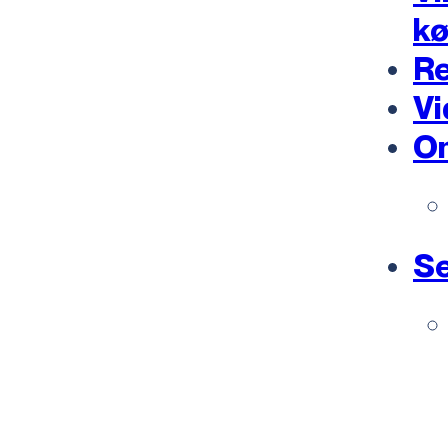
k
Re
Vi
O
Se