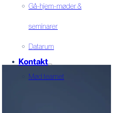
Gå-hjem-møder &
seminarer
Datarum
Kontakt
Mød teamet