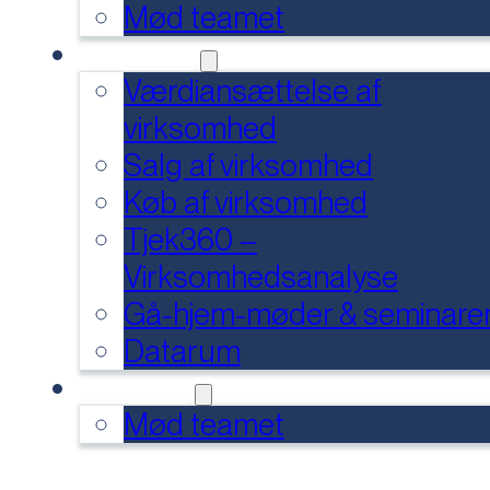
Mød teamet
SERVICES
Værdiansættelse af
virksomhed
Salg af virksomhed
Køb af virksomhed
Tjek360 –
Virksomhedsanalyse
Gå-hjem-møder & seminare
Datarum
KONTAKT
Mød teamet