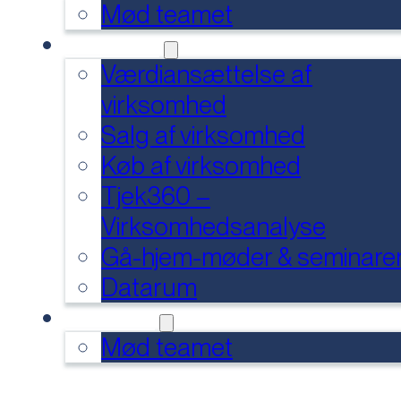
Mød teamet
SERVICES
Værdiansættelse af
virksomhed
Salg af virksomhed
Køb af virksomhed
Tjek360 –
Virksomhedsanalyse
Gå-hjem-møder & seminare
Datarum
KONTAKT
Mød teamet