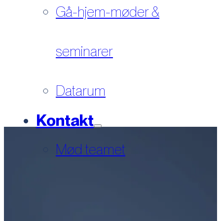
Gå-hjem-møder &
seminarer
Datarum
Kontakt
Mød teamet