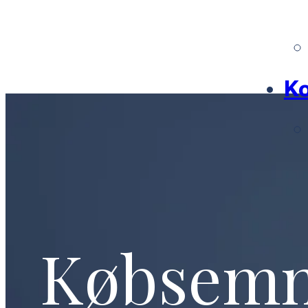
Ko
Købsem