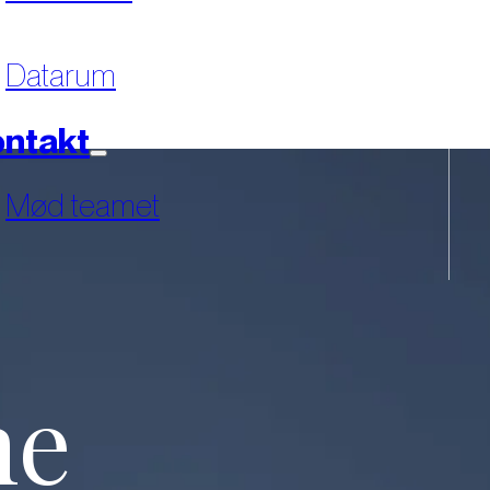
Datarum
ntakt
Mød teamet
ne