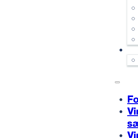
KO
Fo
Vi
s
Vi