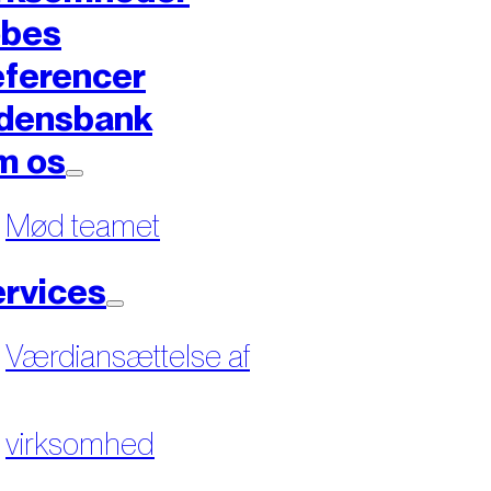
øbes
ferencer
densbank
m os
Mød teamet
rvices
Værdiansættelse af
virksomhed