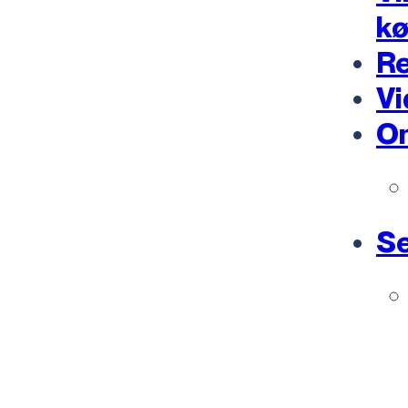
k
Re
Vi
O
Se