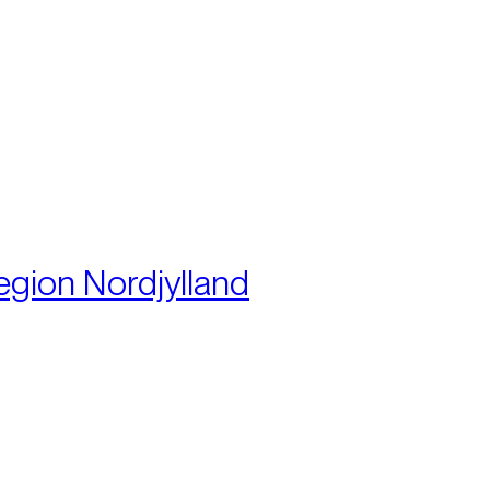
:
egion Nordjylland