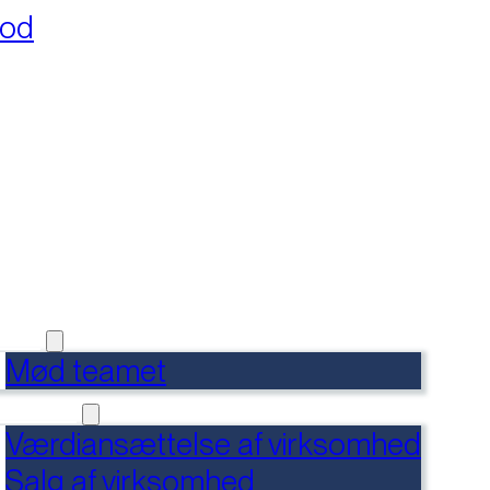
fod
RSIDE
FERENCER
DENSBANK
 OS
Mød teamet
RVICES
Værdiansættelse af virksomhed
Salg af virksomhed