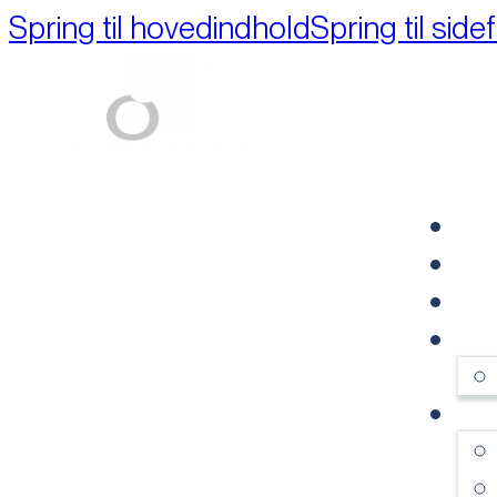
Spring til hovedindhold
Spring til side
Part of M+A Group 
FO
RE
VI
OM
SE