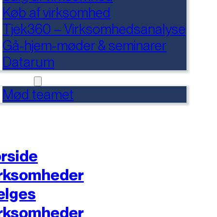
Køb af virksomhed
Tjek360 – Virksomhedsanalyse
Gå-hjem-møder & seminarer
Datarum
NTAKT
Mød teamet
rside
rksomheder
ælges
rksomheder