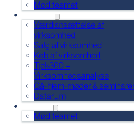
Mød teamet
SERVICES
Værdiansættelse af
virksomhed
Salg af virksomhed
Køb af virksomhed
Tjek360 –
Virksomhedsanalyse
Gå-hjem-møder & seminare
Datarum
KONTAKT
Mød teamet