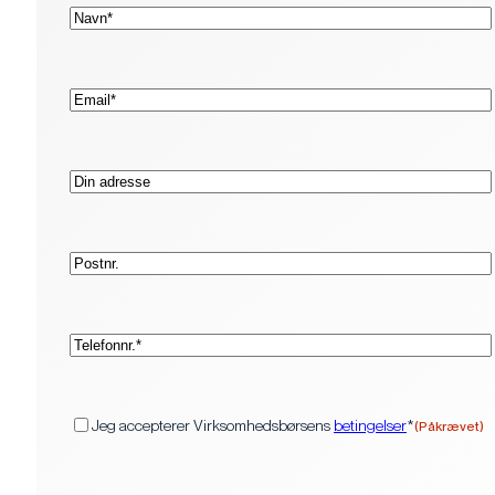
(Påkrævet)
Navn*
(Påkrævet)
E-
mail*
Adresse
Postnr.
(Påkrævet)
Telefon*
(Påkrævet)
Samtykke
Jeg accepterer Virksomhedsbørsens
betingelser
*
(Påkrævet)