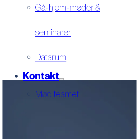
Gå-hjem-møder &
seminarer
Datarum
Kontakt
Mød teamet