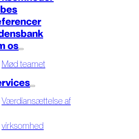
øbes
ferencer
densbank
m os
Mød teamet
rvices
Værdiansættelse af
virksomhed