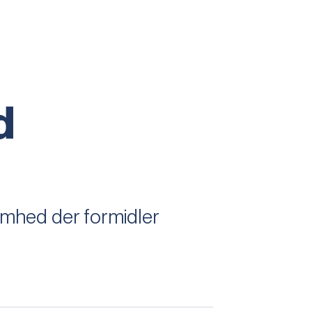
d
omhed der formidler