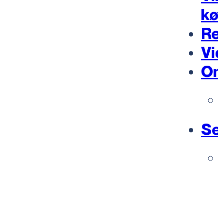
k
Re
Vi
O
Se