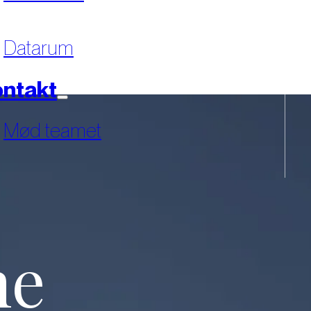
Datarum
ntakt
Mød teamet
ne