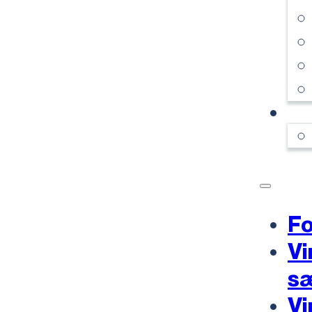
KO
Fo
Vi
s
Vi