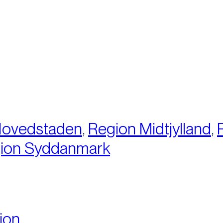
:
Hovedstaden
,
Region Midtjylland
,
ion Syddanmark
ion