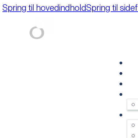
Spring til hovedindhold
Spring til side
Part of M+A Group 
FO
RE
VI
OM
SE