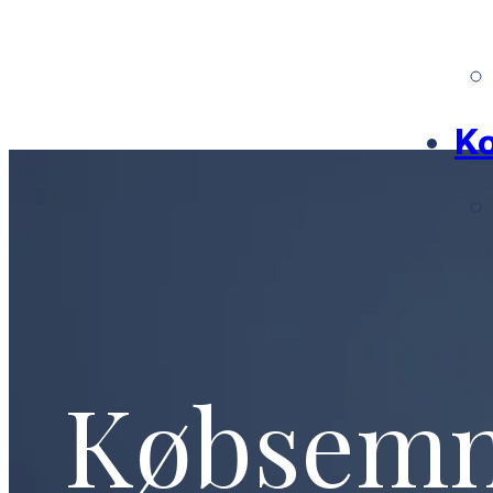
Ko
Købsem