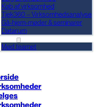
Køb af virksomhed
Tjek360 – Virksomhedsanalyse
Gå-hjem-møder & seminarer
Datarum
NTAKT
Mød teamet
rside
rksomheder
ælges
rksomheder