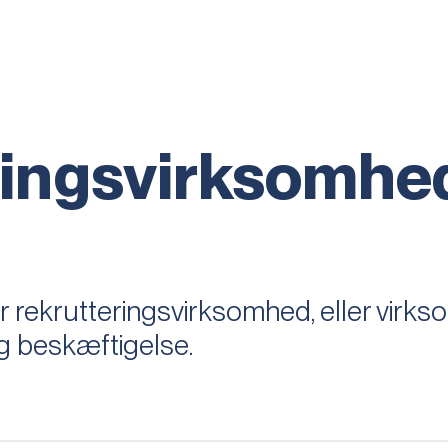
ringsvirksomhe
r rekrutteringsvirksomhed, eller virks
ig beskæftigelse.