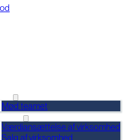
fod
RSIDE
FERENCER
DENSBANK
 OS
Mød teamet
RVICES
Værdiansættelse af virksomhed
Salg af virksomhed