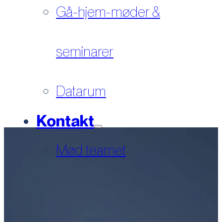
Gå-hjem-møder &
seminarer
Datarum
Kontakt
Mød teamet