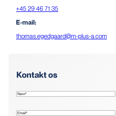
+45 29 46 71 35
E-mail:
thomas.egedgaard@m-plus-a.com
Kontakt os
(Påkrævet)
Navn*
(Påkrævet)
E-
mail*