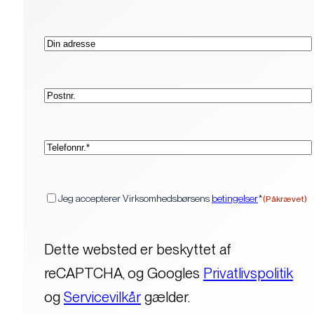
Adresse
Postnr.
(Påkrævet)
Telefon*
(Påkrævet)
Samtykke
Jeg accepterer Virksomhedsbørsens
betingelser
*
(Påkrævet)
Dette websted er beskyttet af
reCAPTCHA, og Googles
Privatlivspolitik
og
Servicevilkår
gælder.