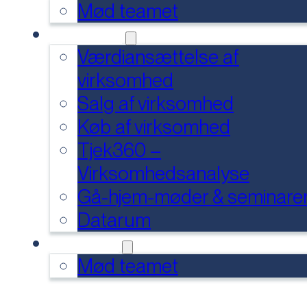
Mød teamet
SERVICES
Værdiansættelse af
virksomhed
Salg af virksomhed
Køb af virksomhed
Tjek360 –
Virksomhedsanalyse
Gå-hjem-møder & seminare
Datarum
KONTAKT
Mød teamet