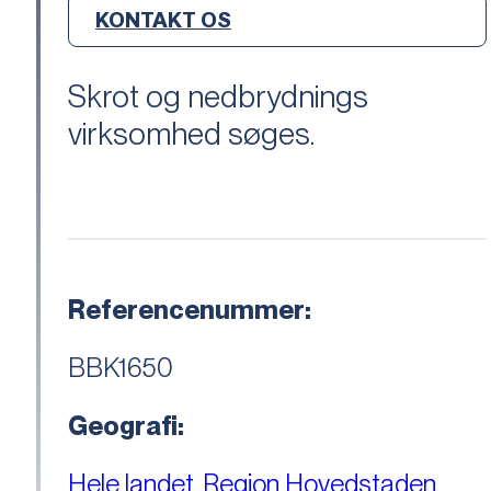
KONTAKT OS
Skrot og nedbrydnings
virksomhed søges.
Referencenummer:
BBK1650
Geografi:
Hele landet
,
Region Hovedstaden
,