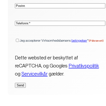
Postnr.
(Påkrævet)
Telefon*
(Påkrævet)
Samtykke
Jeg accepterer Virksomhedsbørsens
betingelser
*
(Påkrævet)
Dette websted er beskyttet af
reCAPTCHA, og Googles
Privatlivspolitik
og
Servicevilkår
gælder.