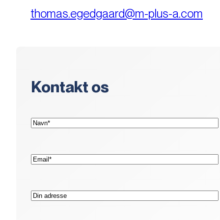
thomas.egedgaard@m-plus-a.com
Kontakt os
(Påkrævet)
Navn*
(Påkrævet)
E-
mail*
Adresse