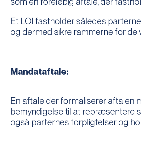
som en foreløbig aftale, der fastho
Et LOI fastholder således parterne,
og dermed sikre rammerne for de v
Mandataftale:
En aftale der formaliserer aftal
bemyndigelse til at repræsentere sæ
også parternes forpligtelser og ho