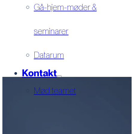
Gå-hjem-møder &
seminarer
Datarum
Kontakt
Mød teamet