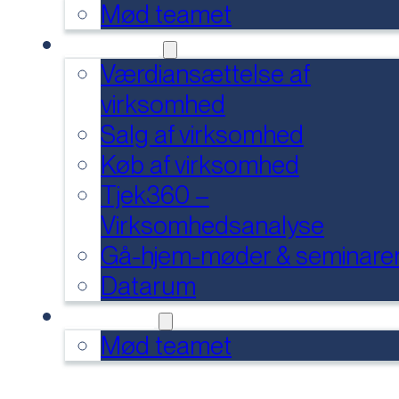
Mød teamet
SERVICES
Værdiansættelse af
virksomhed
Salg af virksomhed
Køb af virksomhed
Tjek360 –
Virksomhedsanalyse
Gå-hjem-møder & seminare
Datarum
KONTAKT
Mød teamet