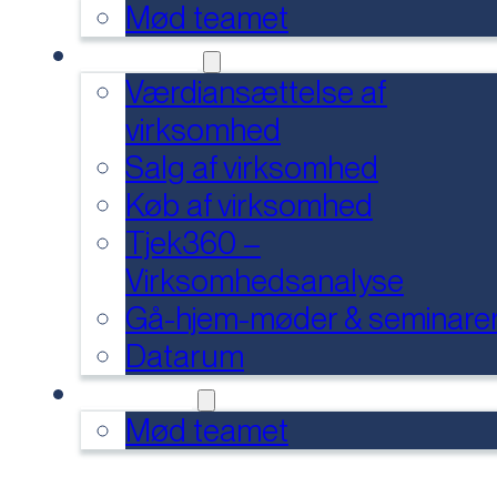
Mød teamet
SERVICES
Værdiansættelse af
virksomhed
Salg af virksomhed
Køb af virksomhed
Tjek360 –
Virksomhedsanalyse
Gå-hjem-møder & seminare
Datarum
KONTAKT
Mød teamet