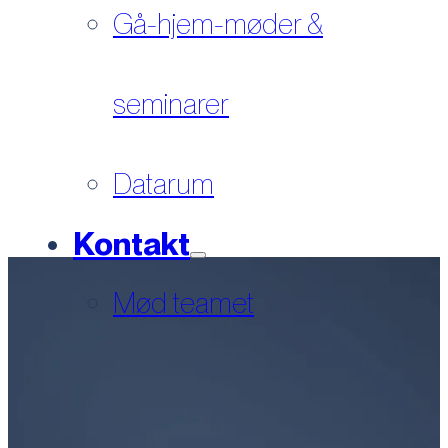
Gå-hjem-møder &
seminarer
Datarum
Kontakt
Mød teamet