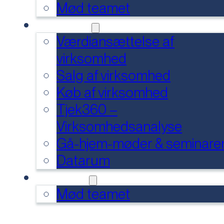
Mød teamet
SERVICES
Værdiansættelse af
virksomhed
Salg af virksomhed
Køb af virksomhed
Tjek360 –
Virksomhedsanalyse
Gå-hjem-møder & seminare
Datarum
KONTAKT
Mød teamet