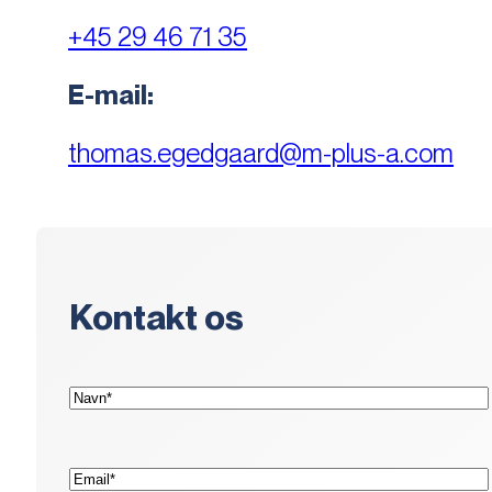
+45 29 46 71 35
E-mail:
thomas.egedgaard@m-plus-a.com
Kontakt os
(Påkrævet)
Navn*
(Påkrævet)
E-
mail*