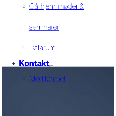
Gå-hjem-møder &
seminarer
Datarum
Kontakt
Mød teamet