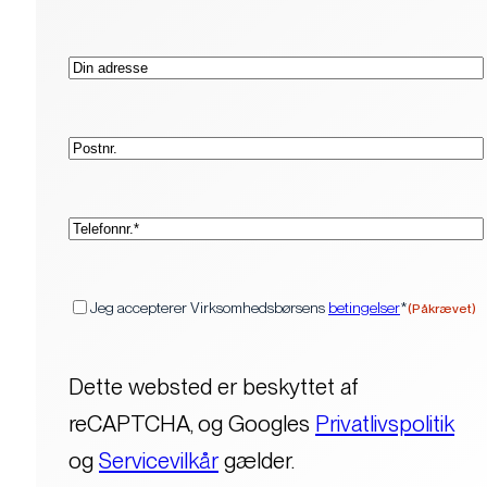
Adresse
Postnr.
(Påkrævet)
Telefon*
(Påkrævet)
Samtykke
Jeg accepterer Virksomhedsbørsens
betingelser
*
(Påkrævet)
Dette websted er beskyttet af
reCAPTCHA, og Googles
Privatlivspolitik
og
Servicevilkår
gælder.