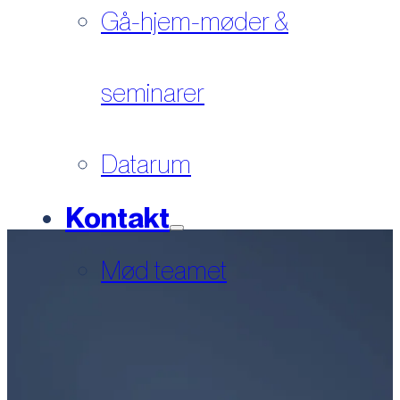
Gå-hjem-møder &
seminarer
Datarum
Kontakt
Mød teamet