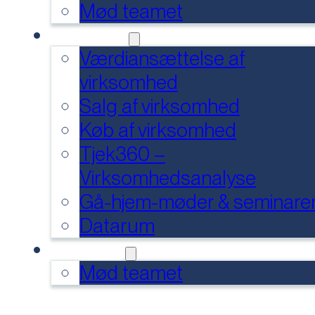
Mød teamet
SERVICES
Værdiansættelse af
virksomhed
Salg af virksomhed
Køb af virksomhed
Tjek360 –
Virksomhedsanalyse
Gå-hjem-møder & seminare
Datarum
KONTAKT
Mød teamet