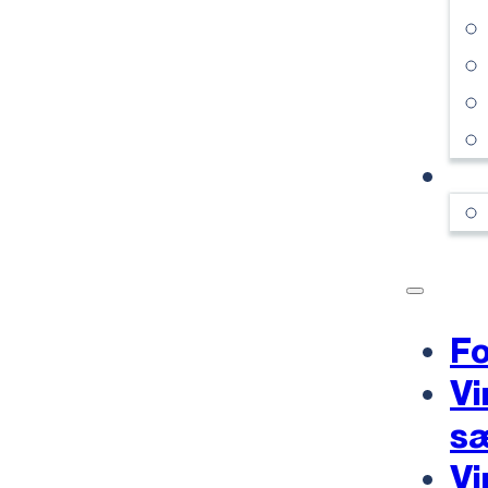
KO
Fo
Vi
s
Vi