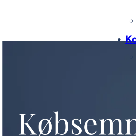
Ko
Købsem