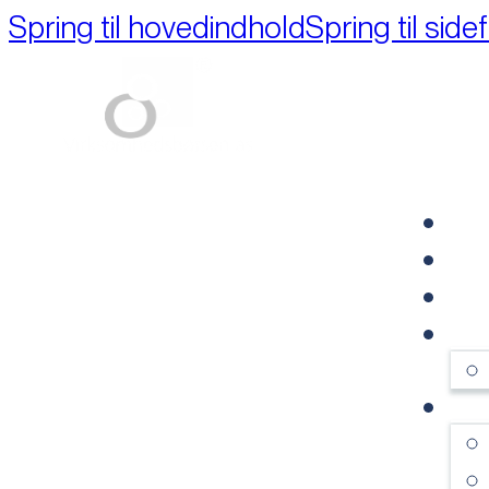
Spring til hovedindhold
Spring til side
Part of M+A Group 
FO
RE
VI
OM
SE