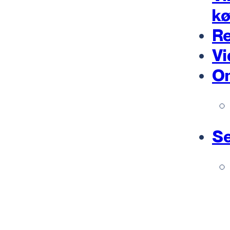
k
Re
Vi
O
Se