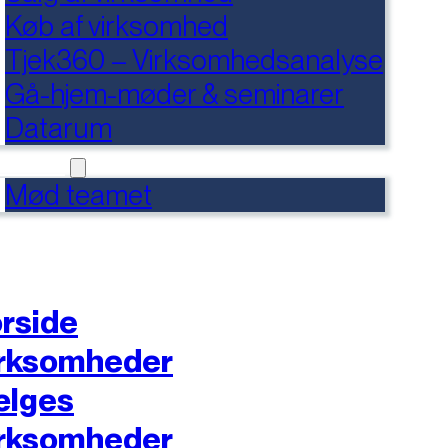
Køb af virksomhed
Tjek360 – Virksomhedsanalyse
Gå-hjem-møder & seminarer
Datarum
NTAKT
Mød teamet
rside
rksomheder
ælges
rksomheder