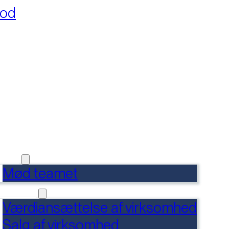
fod
RSIDE
FERENCER
DENSBANK
 OS
Mød teamet
RVICES
Værdiansættelse af virksomhed
Salg af virksomhed