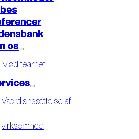
øbes
ferencer
densbank
m os
Mød teamet
rvices
Værdiansættelse af
virksomhed