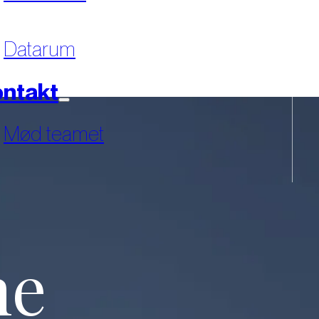
Datarum
ntakt
Mød teamet
ne