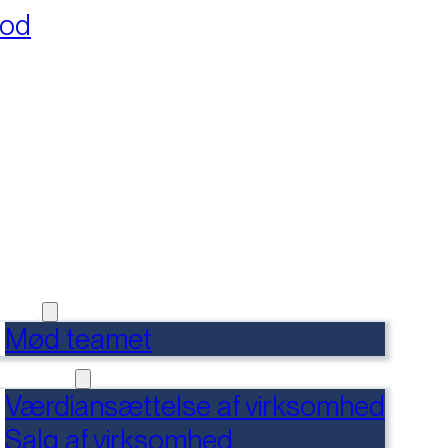
fod
RSIDE
FERENCER
DENSBANK
 OS
Mød teamet
RVICES
Værdiansættelse af virksomhed
Salg af virksomhed