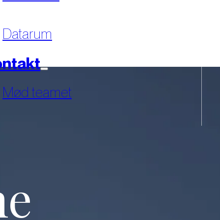
Datarum
ntakt
Mød teamet
ne