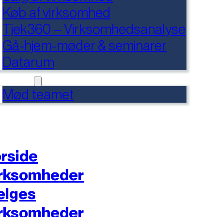
Køb af virksomhed
Tjek360 – Virksomhedsanalyse
Gå-hjem-møder & seminarer
Datarum
NTAKT
Mød teamet
rside
rksomheder
ælges
rksomheder