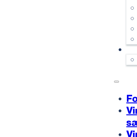
KO
Fo
Vi
s
Vi