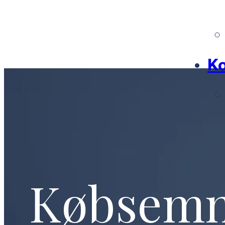
Ko
Købsem