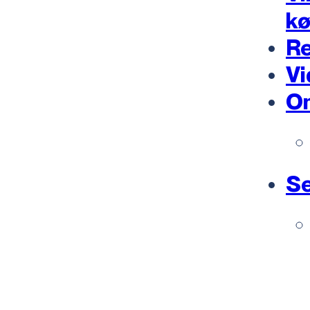
k
Re
Vi
O
Se