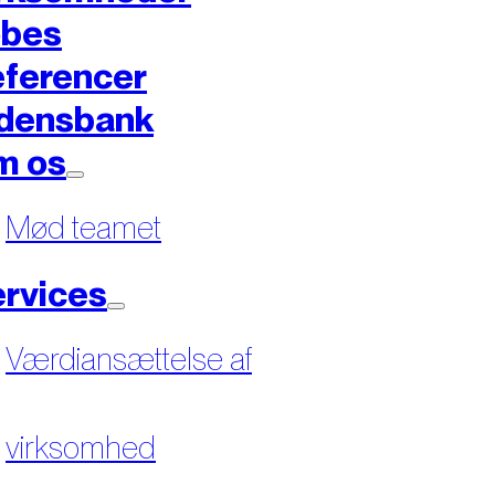
øbes
ferencer
densbank
m os
Mød teamet
rvices
Værdiansættelse af
virksomhed