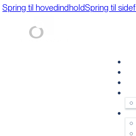
Spring til hovedindhold
Spring til side
Part of M+A Group 
FO
RE
VI
OM
SE